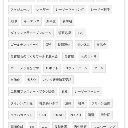
スケジュール
レーザー
レーザーマーキング
レーザー刻印
刻印
キーエンス
新年度
新学期
ダイシング用テープフレーム
端面処理
バリ
ゴールデンウイーク
GW
長期連休
長い休み
展示会
名古屋ものづくりワールド展示会
名古屋
ものづくり
ポートメッセなごや
ロボット
ロボットアーム
アーム
自働化
省人化
バレル研磨加工受託
工業用ファスナー・ブラシ販売
看板
レーザーマーカー
ダイシング工程
社長あいさつ
清掃
社内
クリーン活動
ウエハカセット
CAD
3DCAD
2DCAD
図面
設計図
図面作成
eco
エコ
役員改選
再生研磨
ウエハーリング