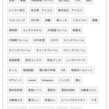
災害
避難
特殊形状フレーム
加工受託
９月
緑区
レベラー加工
名古屋 アイエス
株式会社 アイエス
ウエハリング
2025年
剥離
再メッキ
リサイクル
廃棄
再利用
コンテナホテル
AT樹脂フレーム
軽量化
IT樹脂フレーム
2025年度
12ｲﾝﾁ
5インチフレーム
６インチフレーム
８インチフレーム
12インチフレーム
表面研磨
防災コンテナ
防災グッズ
レーザーマーク
さくら
地域貢献
熊の前小学校
6月
収納式ヘルメット
オサメット
osamet
Instagram
インスタ
備え
熱中症対策
遮熱シート
電気代
電気代節約
大幅省コスト
大幅省エネ
夏涼しい
冬温かい
ヒートプロテクター
７月