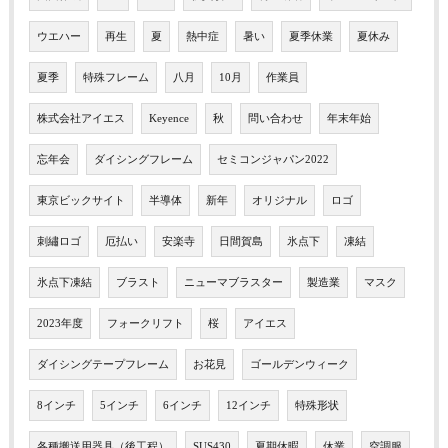
ウエハー
再生
夏
熱中症
暑い
夏季休業
夏休み
夏季
特殊フレーム
八月
10月
作業員
株式会社アイエス
Keyence
秋
問い合わせ
年末年始
忘年会
ダイシングフレーム
セミコンジャパン2022
東京ビックサイト
半導体
新年
オリジナル
ロゴ
刺繡ロゴ
厄払い
安楽寺
日間賀島
氷点下
凍結
氷点下凍結
ブラスト
ニューマブラスター
製造業
マスク
2023年度
フォークリフト
桜
アイエス
ダイシングテープフレーム
お花見
ゴールデンウィーク
8インチ
5インチ
6インチ
12インチ
特殊形状
各種搬送用器具（後工程）
SUS430
夏期休暇
休業
空調服