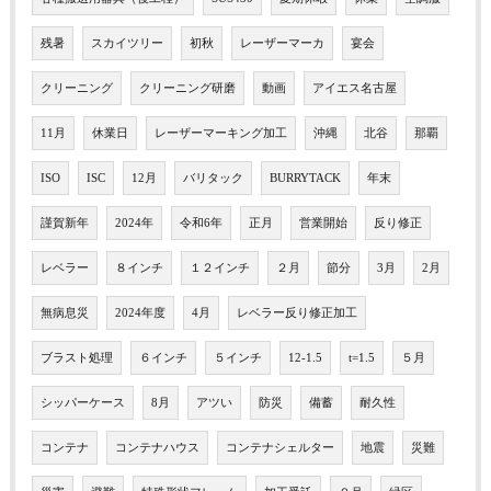
残暑
スカイツリー
初秋
レーザーマーカ
宴会
クリーニング
クリーニング研磨
動画
アイエス名古屋
11月
休業日
レーザーマーキング加工
沖縄
北谷
那覇
ISO
ISC
12月
バリタック
BURRYTACK
年末
謹賀新年
2024年
令和6年
正月
営業開始
反り修正
レベラー
８インチ
１２インチ
２月
節分
3月
2月
無病息災
2024年度
4月
レベラー反り修正加工
ブラスト処理
６インチ
５インチ
12-1.5
t=1.5
５月
シッパーケース
8月
アツい
防災
備蓄
耐久性
コンテナ
コンテナハウス
コンテナシェルター
地震
災難