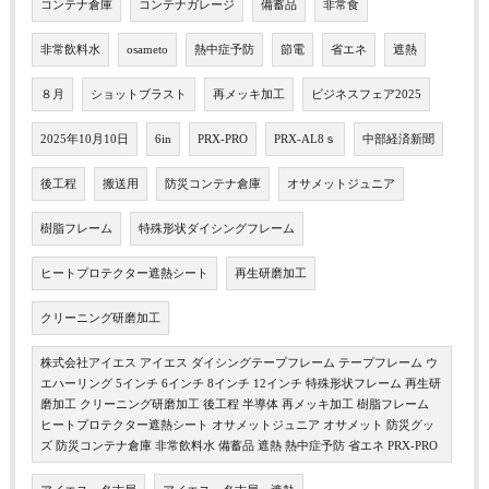
コンテナ倉庫
コンテナガレージ
備蓄品
非常食
非常飲料水
osameto
熱中症予防
節電
省エネ
遮熱
８月
ショットブラスト
再メッキ加工
ビジネスフェア2025
2025年10月10日
6in
PRX-PRO
PRX-AL8ｓ
中部経済新聞
後工程
搬送用
防災コンテナ倉庫
オサメットジュニア
樹脂フレーム
特殊形状ダイシングフレーム
ヒートプロテクター遮熱シート
再生研磨加工
クリーニング研磨加工
株式会社アイエス アイエス ダイシングテープフレーム テープフレーム ウ
エハーリング 5インチ 6インチ 8インチ 12インチ 特殊形状フレーム 再生研
磨加工 クリーニング研磨加工 後工程 半導体 再メッキ加工 樹脂フレーム
ヒートプロテクター遮熱シート オサメットジュニア オサメット 防災グッ
ズ 防災コンテナ倉庫 非常飲料水 備蓄品 遮熱 熱中症予防 省エネ PRX-PRO