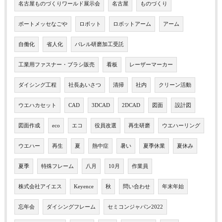
名古屋ものづくりワールド展示会
名古屋
ものづくり
ポートメッセなごや
ロボット
ロボットアーム
アーム
自働化
省人化
バレル研磨加工受託
工業用ファスナー・ブラシ販売
看板
レーザーマーカー
ダイシング工程
社長あいさつ
清掃
社内
クリーン活動
ウエハカセット
CAD
3DCAD
2DCAD
図面
設計図
図面作成
eco
エコ
役員改選
再生研磨
ウエハーリング
ウエハー
再生
夏
熱中症
暑い
夏季休業
夏休み
夏季
特殊フレーム
八月
10月
作業員
株式会社アイエス
Keyence
秋
問い合わせ
年末年始
忘年会
ダイシングフレーム
セミコンジャパン2022