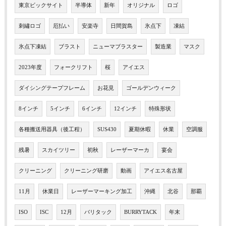
東京ビックサイト
半導体
新年
オリジナル
ロゴ
刺繡ロゴ
厄払い
安楽寺
日間賀島
氷点下
凍結
氷点下凍結
ブラスト
ニューマブラスター
製造業
マスク
2023年度
フォークリフト
桜
アイエス
ダイシングテープフレーム
お花見
ゴールデンウィーク
8インチ
5インチ
6インチ
12インチ
特殊形状
各種搬送用器具（後工程）
SUS430
夏期休暇
休業
空調服
残暑
スカイツリー
初秋
レーザーマーカ
宴会
クリーニング
クリーニング研磨
動画
アイエス名古屋
11月
休業日
レーザーマーキング加工
沖縄
北谷
那覇
ISO
ISC
12月
バリタック
BURRYTACK
年末