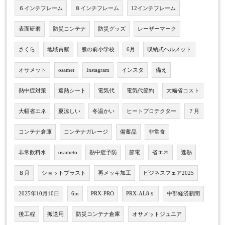
６インチフレーム
８インチフレーム
12インチフレーム
表面研磨
防災コンテナ
防災グッズ
レーザーマーク
さくら
地域貢献
熊の前小学校
6月
収納式ヘルメット
オサメット
osamet
Instagram
インスタ
備え
熱中症対策
遮熱シート
電気代
電気代節約
大幅省コスト
大幅省エネ
夏涼しい
冬温かい
ヒートプロテクター
７月
コンテナ倉庫
コンテナガレージ
備蓄品
非常食
非常飲料水
osameto
熱中症予防
節電
省エネ
遮熱
８月
ショットブラスト
再メッキ加工
ビジネスフェア2025
2025年10月10日
6in
PRX-PRO
PRX-AL8ｓ
中部経済新聞
後工程
搬送用
防災コンテナ倉庫
オサメットジュニア