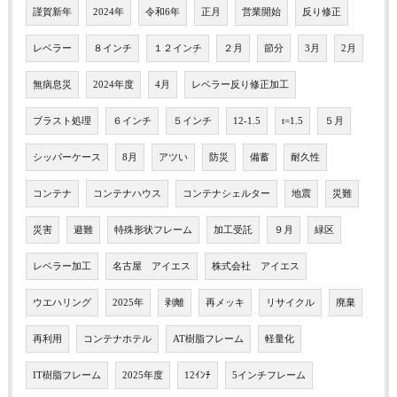
謹賀新年
2024年
令和6年
正月
営業開始
反り修正
レベラー
８インチ
１２インチ
２月
節分
3月
2月
無病息災
2024年度
4月
レベラー反り修正加工
ブラスト処理
６インチ
５インチ
12-1.5
t=1.5
５月
シッパーケース
8月
アツい
防災
備蓄
耐久性
コンテナ
コンテナハウス
コンテナシェルター
地震
災難
災害
避難
特殊形状フレーム
加工受託
９月
緑区
レベラー加工
名古屋 アイエス
株式会社 アイエス
ウエハリング
2025年
剥離
再メッキ
リサイクル
廃棄
再利用
コンテナホテル
AT樹脂フレーム
軽量化
IT樹脂フレーム
2025年度
12ｲﾝﾁ
5インチフレーム