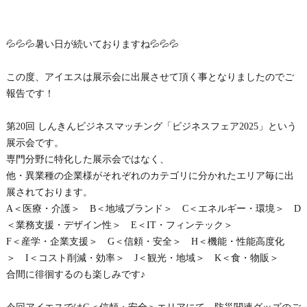
💦💦💦暑い日が続いておりますね💦💦💦
この度、アイエスは展示会に出展させて頂く事となりましたのでご
報告です！
第20回 しんきんビジネスマッチング「ビジネスフェア2025」という
展示会です。
専門分野に特化した展示会ではなく、
他・異業種の企業様がそれぞれのカテゴリに分かれたエリア毎に出
展されております。
A＜医療・介護＞ B＜地域ブランド＞ C＜エネルギー・環境＞ D
＜業務支援・デザイン性＞ E＜IT・フィンテック＞
F＜産学・企業支援＞ G＜信頼・安全＞ H＜機能・性能高度化
＞ I＜コスト削減・効率＞ J＜観光・地域＞ K＜食・物販＞
合間に徘徊するのも楽しみです♪