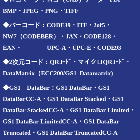
BMP・JPEG・PNG・TIFF
◆バーコード：CODE39・ITF・2of5・
NW7（CODEBER）・JAN・CODE128・
EAN・ UPC-A・UPC-E・CODE93
◆2次元コード：QRｺｰﾄﾞ・マイクロQRｺｰﾄﾞ・
DataMatrix（ECC200/GS1 Datamatrix)
◆GS1 DataBar：GS1 DataBar・GS1
DataBarCC-A・GS1 DataBar Stacked・GS1
DataBar StackedCC-A・GS1 DataBar Limited・
GS1 DataBar LimitedCC-A・GS1 DataBar
Truncated・GS1 DataBar TruncatedCC-A