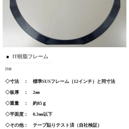
IT樹脂フレーム
詳細
◇寸法 ： 標準SUSフレーム（12インチ）と同寸法
◇板厚 ： 2㎜
◇重量 ： 約85ｇ
◇平面度： 0.3㎜以下
◇その他： テープ貼りテスト済（自社検証）