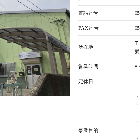
電話番号
05
FAX番号
05
〒
所在地
愛
営業時間
8:
定休日
土
・
・
・
事業目的
・
・