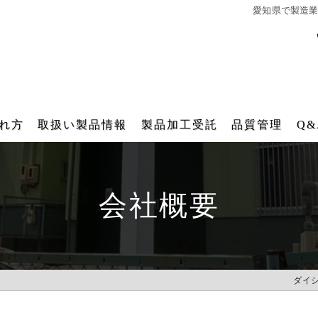
愛知県で製造
れ方
取扱い製品情報
製品加工受託
品質管理
Q&
ダイシング用テープフレーム
テープフレーム再生研磨加工受託
会社概要
角型テープフレーム
再メッキ加工受託
各種搬送用器具（後工程）
バレル研磨加工受託
IT 樹脂フレーム
レーザー刻印受託
ダイ
工業用ファスナー・ブラシ販売