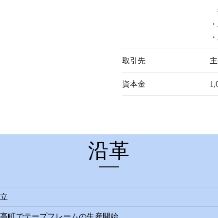
・
・
取引先
主
資本金
1
沿革
設立
大高町でテープフレームの生産開始