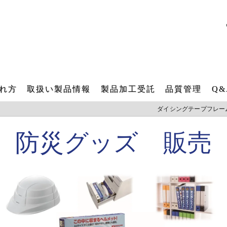
れ方
取扱い製品情報
製品加工受託
品質管理
Q&
ダイシングテープフレー
ダイシング用テープフレーム
テープフレーム再生研磨加工受託
防災グッズ 販売
角型テープフレーム
再メッキ加工受託
各種搬送用器具（後工程）
バレル研磨加工受託
IT 樹脂フレーム
レーザー刻印受託
工業用ファスナー・ブラシ販売