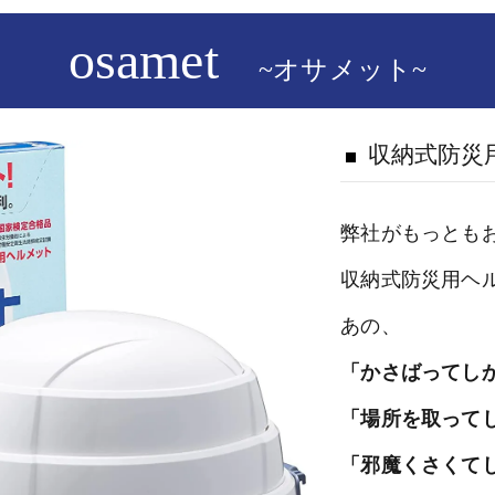
osamet
~オサメット~
収納式防災
弊社がもっとも
収納式防災用ヘル
あの、
「かさばってし
「場所を取って
「邪魔くさくて