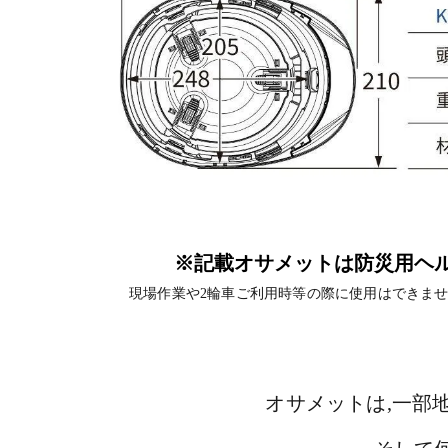
※記載オサメットは防災用ヘ
現場作業や2輪車ご利用時等の際に使用はできませ
オサメットは,一部