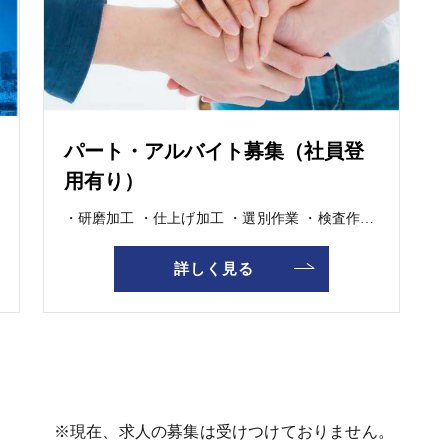
パート・アルバイト募集（社員登
用有り）
・研磨加工 ・仕上げ加工 ・選別作業 ・検査作業 ・他 各工程は単純な作業が殆どです。 基本的には2人1組で行うので、安心して作業が出来ます。 慣れてきたら1人でお願いすることもあります。 女性従業員も大活躍！ アイエスなら製造現場においてもキャリアアップが可能です！ 現在の検査部門の長は女性従業員です。 安心してご応募ください！
詳しく見る
※現在、求人の募集は受けつけておりません。