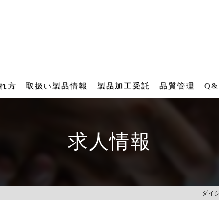
れ方
取扱い製品情報
製品加工受託
品質管理
Q&
ダイシング用テープフレーム
テープフレーム再生研磨加工受託
求人情報
角型テープフレーム
再メッキ加工受託
各種搬送用器具（後工程）
バレル研磨加工受託
IT 樹脂フレーム
レーザー刻印受託
ダイ
工業用ファスナー・ブラシ販売