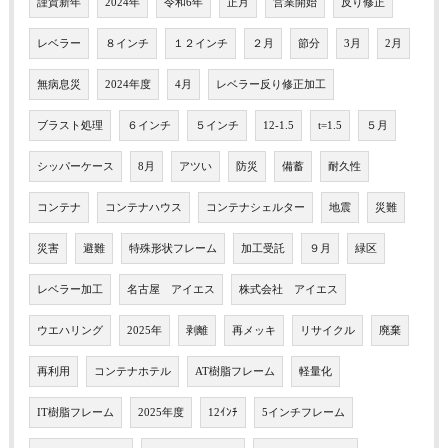
謹賀新年
2024年
令和6年
正月
営業開始
反り修正
レベラー
８インチ
１２インチ
２月
節分
3月
2月
無病息災
2024年度
4月
レベラー反り修正加工
ブラスト処理
６インチ
５インチ
12-1.5
t=1.5
５月
シッパーケース
8月
アツい
防災
備蓄
耐久性
コンテナ
コンテナハウス
コンテナシェルター
地震
災難
災害
避難
特殊形状フレーム
加工受託
９月
緑区
レベラー加工
名古屋 アイエス
株式会社 アイエス
ウエハリング
2025年
剥離
再メッキ
リサイクル
廃棄
再利用
コンテナホテル
AT樹脂フレーム
軽量化
IT樹脂フレーム
2025年度
12ｲﾝﾁ
5インチフレーム