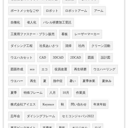
ポートメッセなごや
ロボット
ロボットアーム
アーム
自働化
省人化
バレル研磨加工受託
工業用ファスナー・ブラシ販売
看板
レーザーマーカー
ダイシング工程
社長あいさつ
清掃
社内
クリーン活動
ウエハカセット
CAD
3DCAD
2DCAD
図面
設計図
図面作成
eco
エコ
役員改選
再生研磨
ウエハーリング
ウエハー
再生
夏
熱中症
暑い
夏季休業
夏休み
夏季
特殊フレーム
八月
10月
作業員
株式会社アイエス
Keyence
秋
問い合わせ
年末年始
忘年会
ダイシングフレーム
セミコンジャパン2022
東京ビックサイト
半導体
新年
オリジナル
ロゴ