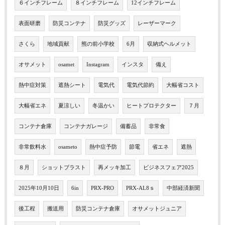
６インチフレーム
８インチフレーム
12インチフレーム
表面研磨
防災コンテナ
防災グッズ
レーザーマーク
さくら
地域貢献
熊の前小学校
6月
収納式ヘルメット
オサメット
osamet
Instagram
インスタ
備え
熱中症対策
遮熱シート
電気代
電気代節約
大幅省コスト
大幅省エネ
夏涼しい
冬温かい
ヒートプロテクター
７月
コンテナ倉庫
コンテナガレージ
備蓄品
非常食
非常飲料水
osameto
熱中症予防
節電
省エネ
遮熱
８月
ショットブラスト
再メッキ加工
ビジネスフェア2025
2025年10月10日
6in
PRX-PRO
PRX-AL8ｓ
中部経済新聞
後工程
搬送用
防災コンテナ倉庫
オサメットジュニア