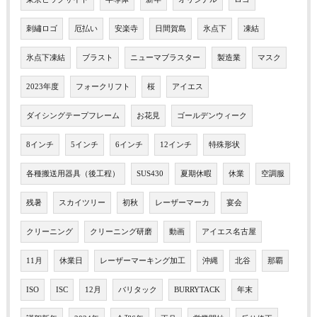
刺繡ロゴ
厄払い
安楽寺
日間賀島
氷点下
凍結
氷点下凍結
ブラスト
ニューマブラスター
製造業
マスク
2023年度
フォークリフト
桜
アイエス
ダイシングテープフレーム
お花見
ゴールデンウィーク
8インチ
5インチ
6インチ
12インチ
特殊形状
各種搬送用器具（後工程）
SUS430
夏期休暇
休業
空調服
残暑
スカイツリー
初秋
レーザーマーカ
宴会
クリーニング
クリーニング研磨
動画
アイエス名古屋
11月
休業日
レーザーマーキング加工
沖縄
北谷
那覇
ISO
ISC
12月
バリタック
BURRYTACK
年末