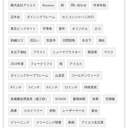
株式会社アイエス
Keyence
秋
問い合わせ
年末年始
忘年会
ダイシングフレーム
セミコンジャパン2022
東京ビックサイト
半導体
新年
オリジナル
ロゴ
刺繡ロゴ
厄払い
安楽寺
日間賀島
氷点下
凍結
氷点下凍結
ブラスト
ニューマブラスター
製造業
マスク
2023年度
フォークリフト
桜
アイエス
ダイシングテープフレーム
お花見
ゴールデンウィーク
8インチ
5インチ
6インチ
12インチ
特殊形状
各種搬送用器具（後工程）
SUS430
夏期休暇
休業
空調服
残暑
スカイツリー
初秋
レーザーマーカ
宴会
クリーニング
クリーニング研磨
動画
アイエス名古屋