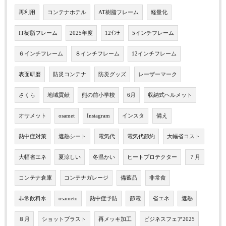
再利用
コンテナホテル
AT樹脂フレーム
軽量化
IT樹脂フレーム
2025年度
12ｲﾝﾁ
5インチフレーム
６インチフレーム
８インチフレーム
12インチフレーム
表面研磨
防災コンテナ
防災グッズ
レーザーマーク
さくら
地域貢献
熊の前小学校
6月
収納式ヘルメット
オサメット
osamet
Instagram
インスタ
備え
熱中症対策
遮熱シート
電気代
電気代節約
大幅省コスト
大幅省エネ
夏涼しい
冬温かい
ヒートプロテクター
７月
コンテナ倉庫
コンテナガレージ
備蓄品
非常食
非常飲料水
osameto
熱中症予防
節電
省エネ
遮熱
８月
ショットブラスト
再メッキ加工
ビジネスフェア2025