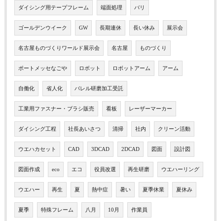
ダイシング用テープフレーム
端面処理
バリ
ゴールデンウイーク
GW
長期連休
長い休み
展示会
名古屋ものづくりワールド展示会
名古屋
ものづくり
ポートメッセなごや
ロボット
ロボットアーム
アーム
自働化
省人化
バレル研磨加工受託
工業用ファスナー・ブラシ販売
看板
レーザーマーカー
ダイシング工程
社長あいさつ
清掃
社内
クリーン活動
ウエハカセット
CAD
3DCAD
2DCAD
図面
設計図
図面作成
eco
エコ
役員改選
再生研磨
ウエハーリング
ウエハー
再生
夏
熱中症
暑い
夏季休業
夏休み
夏季
特殊フレーム
八月
10月
作業員