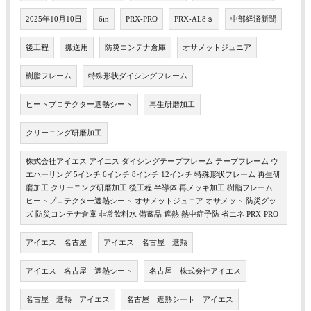
2025年10月10日
6in
PRX-PRO
PRX-AL8ｓ
中部経済新聞
後工程
搬送用
防災コンテナ倉庫
オサメットジュニア
樹脂フレーム
特殊形状ダイシングフレーム
ヒートプロテクター遮熱シート
再生研磨加工
クリーニング研磨加工
株式会社アイエス アイエス ダイシングテープフレーム テープフレーム ウ
エハーリング 5インチ 6インチ 8インチ 12インチ 特殊形状フレーム 再生研
磨加工 クリーニング研磨加工 後工程 半導体 再メッキ加工 樹脂フレーム
ヒートプロテクター遮熱シート オサメットジュニア オサメット 防災グッ
ズ 防災コンテナ倉庫 非常飲料水 備蓄品 遮熱 熱中症予防 省エネ PRX-PRO
アイエス 名古屋
アイエス 名古屋 遮熱
アイエス 名古屋 遮熱シート
名古屋 株式会社アイエス
名古屋 遮熱 アイエス
名古屋 遮熱シート アイエス