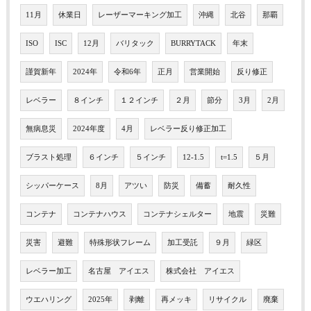
11月
休業日
レーザーマーキング加工
沖縄
北谷
那覇
ISO
ISC
12月
バリタック
BURRYTACK
年末
謹賀新年
2024年
令和6年
正月
営業開始
反り修正
レベラー
８インチ
１２インチ
２月
節分
3月
2月
無病息災
2024年度
4月
レベラー反り修正加工
ブラスト処理
６インチ
５インチ
12-1.5
t=1.5
５月
シッパーケース
8月
アツい
防災
備蓄
耐久性
コンテナ
コンテナハウス
コンテナシェルター
地震
災難
災害
避難
特殊形状フレーム
加工受託
９月
緑区
レベラー加工
名古屋 アイエス
株式会社 アイエス
ウエハリング
2025年
剥離
再メッキ
リサイクル
廃棄