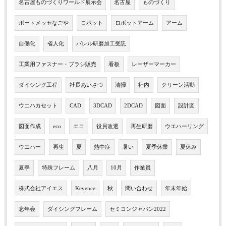
名古屋ものづくりワールド展示会
名古屋
ものづくり
ポートメッセなごや
ロボット
ロボットアーム
アーム
自働化
省人化
バレル研磨加工受託
工業用ファスナー・ブラシ販売
看板
レーザーマーカー
ダイシング工程
社長あいさつ
清掃
社内
クリーン活動
ウエハカセット
CAD
3DCAD
2DCAD
図面
設計図
図面作成
eco
エコ
役員改選
再生研磨
ウエハーリング
ウエハー
再生
夏
熱中症
暑い
夏季休業
夏休み
夏季
特殊フレーム
八月
10月
作業員
株式会社アイエス
Keyence
秋
問い合わせ
年末年始
忘年会
ダイシングフレーム
セミコンジャパン2022