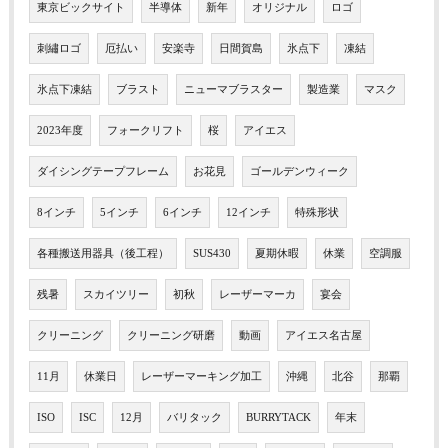
東京ビックサイト
半導体
新年
オリジナル
ロゴ
刺繡ロゴ
厄払い
安楽寺
日間賀島
氷点下
凍結
氷点下凍結
ブラスト
ニューマブラスター
製造業
マスク
2023年度
フォークリフト
桜
アイエス
ダイシングテープフレーム
お花見
ゴールデンウィーク
8インチ
5インチ
6インチ
12インチ
特殊形状
各種搬送用器具（後工程）
SUS430
夏期休暇
休業
空調服
残暑
スカイツリー
初秋
レーザーマーカ
宴会
クリーニング
クリーニング研磨
動画
アイエス名古屋
11月
休業日
レーザーマーキング加工
沖縄
北谷
那覇
ISO
ISC
12月
バリタック
BURRYTACK
年末