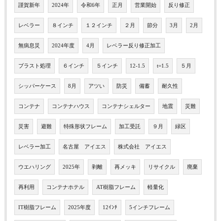
謹賀新年
2024年
令和6年
正月
営業開始
反り修正
レベラー
８インチ
１２インチ
２月
節分
3月
2月
無病息災
2024年度
4月
レベラー反り修正加工
ブラスト処理
６インチ
５インチ
12-1.5
t=1.5
５月
シッパーケース
8月
アツい
防災
備蓄
耐久性
コンテナ
コンテナハウス
コンテナシェルター
地震
災難
災害
避難
特殊形状フレーム
加工受託
９月
緑区
レベラー加工
名古屋 アイエス
株式会社 アイエス
ウエハリング
2025年
剥離
再メッキ
リサイクル
廃棄
再利用
コンテナホテル
AT樹脂フレーム
軽量化
IT樹脂フレーム
2025年度
12ｲﾝﾁ
5インチフレーム