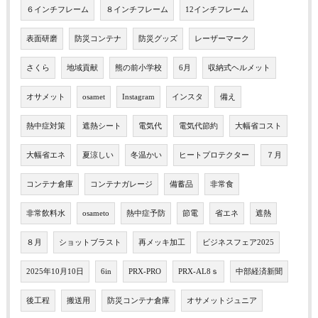
６インチフレーム
８インチフレーム
12インチフレーム
表面研磨
防災コンテナ
防災グッズ
レーザーマーク
さくら
地域貢献
熊の前小学校
6月
収納式ヘルメット
オサメット
osamet
Instagram
インスタ
備え
熱中症対策
遮熱シート
電気代
電気代節約
大幅省コスト
大幅省エネ
夏涼しい
冬温かい
ヒートプロテクター
７月
コンテナ倉庫
コンテナガレージ
備蓄品
非常食
非常飲料水
osameto
熱中症予防
節電
省エネ
遮熱
８月
ショットブラスト
再メッキ加工
ビジネスフェア2025
2025年10月10日
6in
PRX-PRO
PRX-AL8ｓ
中部経済新聞
後工程
搬送用
防災コンテナ倉庫
オサメットジュニア