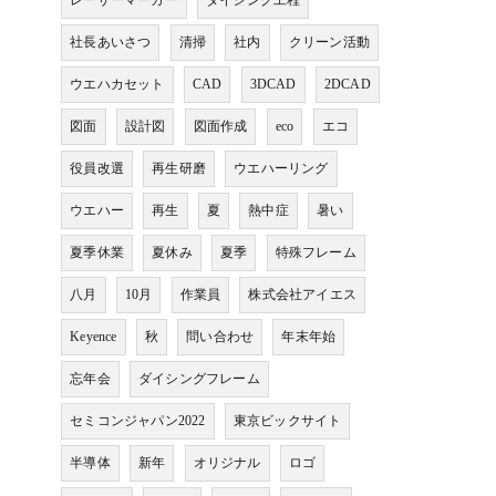
レーザーマーカー
ダイシング工程
社長あいさつ
清掃
社内
クリーン活動
ウエハカセット
CAD
3DCAD
2DCAD
図面
設計図
図面作成
eco
エコ
役員改選
再生研磨
ウエハーリング
ウエハー
再生
夏
熱中症
暑い
夏季休業
夏休み
夏季
特殊フレーム
八月
10月
作業員
株式会社アイエス
Keyence
秋
問い合わせ
年末年始
忘年会
ダイシングフレーム
セミコンジャパン2022
東京ビックサイト
半導体
新年
オリジナル
ロゴ