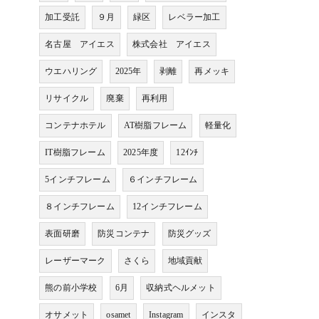
加工受託
９月
緑区
レベラー加工
名古屋 アイエス
株式会社 アイエス
ウエハリング
2025年
剥離
再メッキ
リサイクル
廃棄
再利用
コンテナホテル
AT樹脂フレーム
軽量化
IT樹脂フレーム
2025年度
12ｲﾝﾁ
5インチフレーム
６インチフレーム
８インチフレーム
12インチフレーム
表面研磨
防災コンテナ
防災グッズ
レーザーマーク
さくら
地域貢献
熊の前小学校
6月
収納式ヘルメット
オサメット
osamet
Instagram
インスタ