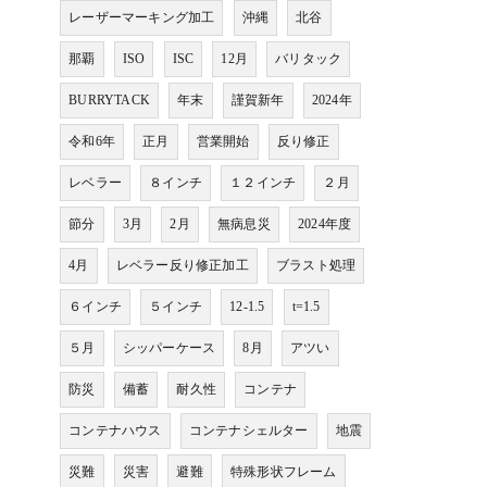
レーザーマーキング加工
沖縄
北谷
那覇
ISO
ISC
12月
バリタック
BURRYTACK
年末
謹賀新年
2024年
令和6年
正月
営業開始
反り修正
レベラー
８インチ
１２インチ
２月
節分
3月
2月
無病息災
2024年度
4月
レベラー反り修正加工
ブラスト処理
６インチ
５インチ
12-1.5
t=1.5
５月
シッパーケース
8月
アツい
防災
備蓄
耐久性
コンテナ
コンテナハウス
コンテナシェルター
地震
災難
災害
避難
特殊形状フレーム