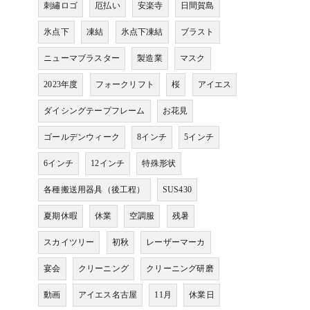
刺繡ロゴ
厄払い
安楽寺
日間賀島
氷点下
凍結
氷点下凍結
ブラスト
ニューマブラスター
製造業
マスク
2023年度
フォークリフト
桜
アイエス
ダイシングテープフレーム
お花見
ゴールデンウィーク
8インチ
5インチ
6インチ
12インチ
特殊形状
各種搬送用器具（後工程）
SUS430
夏期休暇
休業
空調服
残暑
スカイツリー
初秋
レーザーマーカ
宴会
クリーニング
クリーニング研磨
動画
アイエス名古屋
11月
休業日