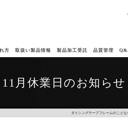
れ方
取扱い製品情報
製品加工受託
品質管理
Q&
ダイシング用テープフレーム
テープフレーム再生研磨加工受託
11月休業日のお知らせ
角型テープフレーム
再メッキ加工受託
各種搬送用器具（後工程）
バレル研磨加工受託
IT 樹脂フレーム
レーザー刻印受託
ダイシングテープフレームのことな
工業用ファスナー・ブラシ販売