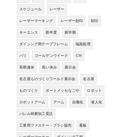
スケジュール
レーザー
レーザーマーキング
レーザー刻印
刻印
キーエンス
新年度
新学期
ダイシング用テープフレーム
端面処理
バリ
ゴールデンウイーク
GW
長期連休
長い休み
展示会
名古屋ものづくりワールド展示会
名古屋
ものづくり
ポートメッセなごや
ロボット
ロボットアーム
アーム
自働化
省人化
バレル研磨加工受託
工業用ファスナー・ブラシ販売
看板