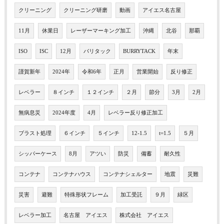
クリーニング
クリーニング研磨
動画
アイエス名古屋
11月
休業日
レーザーマーキング加工
沖縄
北谷
那覇
ISO
ISC
12月
バリタック
BURRYTACK
年末
謹賀新年
2024年
令和6年
正月
営業開始
反り修正
レベラー
８インチ
１２インチ
２月
節分
3月
2月
無病息災
2024年度
4月
レベラー反り修正加工
ブラスト処理
６インチ
５インチ
12-1.5
t=1.5
５月
シッパーケース
8月
アツい
防災
備蓄
耐久性
コンテナ
コンテナハウス
コンテナシェルター
地震
災難
災害
避難
特殊形状フレーム
加工受託
９月
緑区
レベラー加工
名古屋 アイエス
株式会社 アイエス