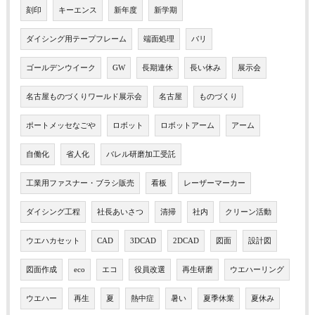
刻印
キーエンス
新年度
新学期
ダイシング用テープフレーム
端面処理
バリ
ゴールデンウイーク
GW
長期連休
長い休み
展示会
名古屋ものづくりワールド展示会
名古屋
ものづくり
ポートメッセなごや
ロボット
ロボットアーム
アーム
自働化
省人化
バレル研磨加工受託
工業用ファスナー・ブラシ販売
看板
レーザーマーカー
ダイシング工程
社長あいさつ
清掃
社内
クリーン活動
ウエハカセット
CAD
3DCAD
2DCAD
図面
設計図
図面作成
eco
エコ
役員改選
再生研磨
ウエハーリング
ウエハー
再生
夏
熱中症
暑い
夏季休業
夏休み