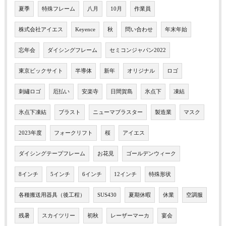
夏季
特殊フレーム
八月
10月
作業員
株式会社アイエス
Keyence
秋
問い合わせ
年末年始
忘年会
ダイシングフレーム
セミコンジャパン2022
東京ビックサイト
半導体
新年
オリジナル
ロゴ
刺繡ロゴ
厄払い
安楽寺
日間賀島
氷点下
凍結
氷点下凍結
ブラスト
ニューマブラスター
製造業
マスク
2023年度
フォークリフト
桜
アイエス
ダイシングテープフレーム
お花見
ゴールデンウィーク
8インチ
5インチ
6インチ
12インチ
特殊形状
各種搬送用器具（後工程）
SUS430
夏期休暇
休業
空調服
残暑
スカイツリー
初秋
レーザーマーカ
宴会