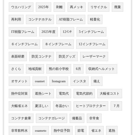
ウエハリング
2025年
剥離
再メッキ
リサイクル
廃棄
再利用
コンテナホテル
AT樹脂フレーム
軽量化
IT樹脂フレーム
2025年度
12ｲﾝﾁ
5インチフレーム
６インチフレーム
８インチフレーム
12インチフレーム
表面研磨
防災コンテナ
防災グッズ
レーザーマーク
さくら
地域貢献
熊の前小学校
6月
収納式ヘルメット
オサメット
osamet
Instagram
インスタ
備え
熱中症対策
遮熱シート
電気代
電気代節約
大幅省コスト
大幅省エネ
夏涼しい
冬温かい
ヒートプロテクター
７月
コンテナ倉庫
コンテナガレージ
備蓄品
非常食
非常飲料水
osameto
熱中症予防
節電
省エネ
遮熱