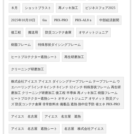
８月
ショットブラスト
再メッキ加工
ビジネスフェア2025
2025年10月10日
6in
PRX-PRO
PRX-AL8ｓ
中部経済新聞
後工程
搬送用
防災コンテナ倉庫
オサメットジュニア
樹脂フレーム
特殊形状ダイシングフレーム
ヒートプロテクター遮熱シート
再生研磨加工
クリーニング研磨加工
株式会社アイエス アイエス ダイシングテープフレーム テープフレーム ウ
エハーリング 5インチ 6インチ 8インチ 12インチ 特殊形状フレーム 再生研
磨加工 クリーニング研磨加工 後工程 半導体 再メッキ加工 樹脂フレーム
ヒートプロテクター遮熱シート オサメットジュニア オサメット 防災グッ
ズ 防災コンテナ倉庫 非常飲料水 備蓄品 遮熱 熱中症予防 省エネ PRX-PRO
アイエス 名古屋
アイエス 名古屋 遮熱
アイエス 名古屋 遮熱シート
名古屋 株式会社アイエス