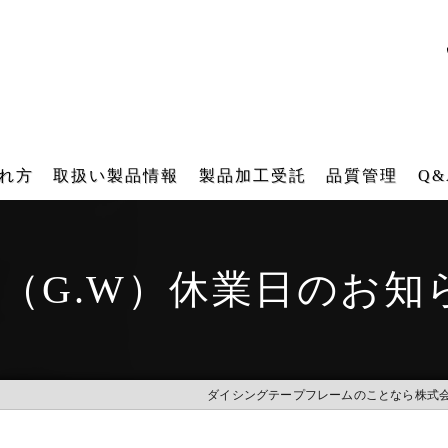
れ方
取扱い製品情報
製品加工受託
品質管理
Q&
ダイシング用テープフレーム
テープフレーム再生研磨加工受託
月（G.W）休業日のお知
角型テープフレーム
再メッキ加工受託
各種搬送用器具（後工程）
バレル研磨加工受託
IT 樹脂フレーム
レーザー刻印受託
ダイシングテープフレームのことなら株式
工業用ファスナー・ブラシ販売