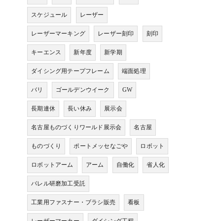
スケジュール
レーザー
レーザーマーキング
レーザー刻印
刻印
キーエンス
新年度
新学期
ダイシング用テープフレーム
端面処理
バリ
ゴールデンウイーク
GW
長期連休
長い休み
展示会
名古屋ものづくりワールド展示会
名古屋
ものづくり
ポートメッセなごや
ロボット
ロボットアーム
アーム
自働化
省人化
バレル研磨加工受託
工業用ファスナー・ブラシ販売
看板