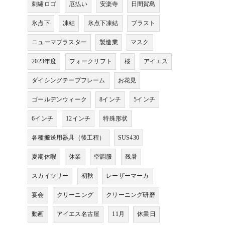
刺繡ロゴ
厄払い
安楽寺
日間賀島
氷点下
凍結
氷点下凍結
ブラスト
ニューマブラスター
製造業
マスク
2023年度
フォークリフト
桜
アイエス
ダイシングテープフレーム
お花見
ゴールデンウィーク
8インチ
5インチ
6インチ
12インチ
特殊形状
各種搬送用器具（後工程）
SUS430
夏期休暇
休業
空調服
残暑
スカイツリー
初秋
レーザーマーカ
宴会
クリーニング
クリーニング研磨
動画
アイエス名古屋
11月
休業日