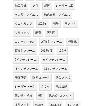
加工受託
９月
緑区
レベラー加工
名古屋 アイエス
株式会社 アイエス
ウエハリング
2025年
剥離
再メッキ
リサイクル
廃棄
再利用
コンテナホテル
AT樹脂フレーム
軽量化
IT樹脂フレーム
2025年度
12ｲﾝﾁ
5インチフレーム
６インチフレーム
８インチフレーム
12インチフレーム
表面研磨
防災コンテナ
防災グッズ
レーザーマーク
さくら
地域貢献
熊の前小学校
6月
収納式ヘルメット
オサメット
osamet
Instagram
インスタ