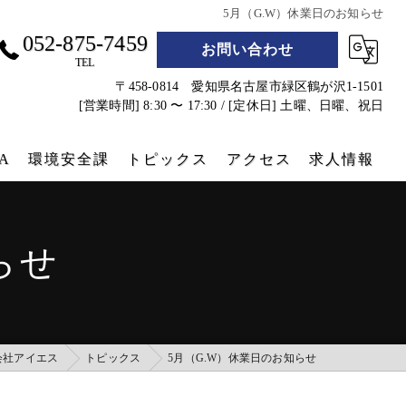
5月（G.W）休業日のお知らせ
052-875-7459
お問い合わせ
TEL
〒458-0814 愛知県名古屋市緑区鶴が沢1-1501
[営業時間] 8:30 〜 17:30 / [定休日] 土曜、日曜、祝日
A
環境安全課
トピックス
アクセス
求人情報
遮熱シート
らせ
防災グッズ
コンテナクラフト
実績
会社アイエス
トピックス
5月（G.W）休業日のお知らせ
コンテナホテル設営