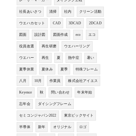
レーザーマーカー
ダイシング工程
社長あいさつ
清掃
社内
クリーン活動
ウエハカセット
CAD
3DCAD
2DCAD
図面
設計図
図面作成
eco
エコ
役員改選
再生研磨
ウエハーリング
ウエハー
再生
夏
熱中症
暑い
夏季休業
夏休み
夏季
特殊フレーム
八月
10月
作業員
株式会社アイエス
Keyence
秋
問い合わせ
年末年始
忘年会
ダイシングフレーム
セミコンジャパン2022
東京ビックサイト
半導体
新年
オリジナル
ロゴ