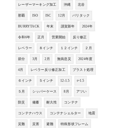
レーザーマーキング加工
沖縄
北谷
那覇
ISO
ISC
12月
バリタック
BURRYTACK
年末
謹賀新年
2024年
令和6年
正月
営業開始
反り修正
レベラー
８インチ
１２インチ
２月
節分
3月
2月
無病息災
2024年度
4月
レベラー反り修正加工
ブラスト処理
６インチ
５インチ
12-1.5
t=1.5
５月
シッパーケース
8月
アツい
防災
備蓄
耐久性
コンテナ
コンテナハウス
コンテナシェルター
地震
災難
災害
避難
特殊形状フレーム