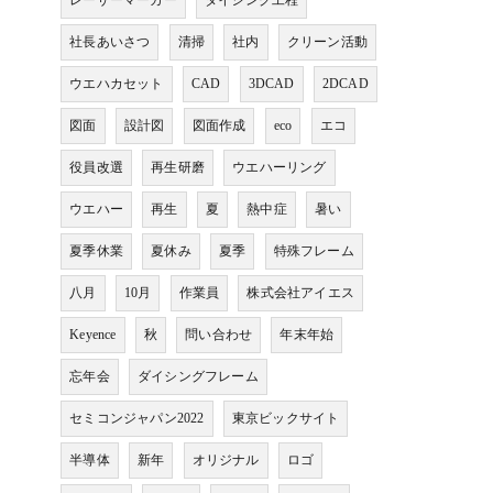
レーザーマーカー
ダイシング工程
社長あいさつ
清掃
社内
クリーン活動
ウエハカセット
CAD
3DCAD
2DCAD
図面
設計図
図面作成
eco
エコ
役員改選
再生研磨
ウエハーリング
ウエハー
再生
夏
熱中症
暑い
夏季休業
夏休み
夏季
特殊フレーム
八月
10月
作業員
株式会社アイエス
Keyence
秋
問い合わせ
年末年始
忘年会
ダイシングフレーム
セミコンジャパン2022
東京ビックサイト
半導体
新年
オリジナル
ロゴ