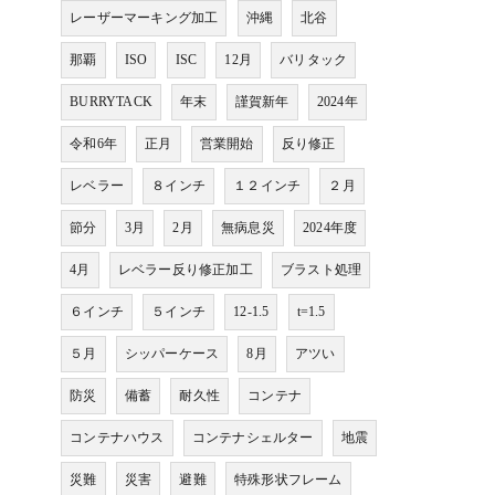
レーザーマーキング加工
沖縄
北谷
那覇
ISO
ISC
12月
バリタック
BURRYTACK
年末
謹賀新年
2024年
令和6年
正月
営業開始
反り修正
レベラー
８インチ
１２インチ
２月
節分
3月
2月
無病息災
2024年度
4月
レベラー反り修正加工
ブラスト処理
６インチ
５インチ
12-1.5
t=1.5
５月
シッパーケース
8月
アツい
防災
備蓄
耐久性
コンテナ
コンテナハウス
コンテナシェルター
地震
災難
災害
避難
特殊形状フレーム