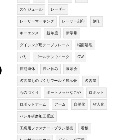
スケジュール
レーザー
レーザーマーキング
レーザー刻印
刻印
キーエンス
新年度
新学期
ダイシング用テープフレーム
端面処理
バリ
ゴールデンウイーク
GW
長期連休
長い休み
展示会
名古屋ものづくりワールド展示会
名古屋
ものづくり
ポートメッセなごや
ロボット
ロボットアーム
アーム
自働化
省人化
バレル研磨加工受託
工業用ファスナー・ブラシ販売
看板