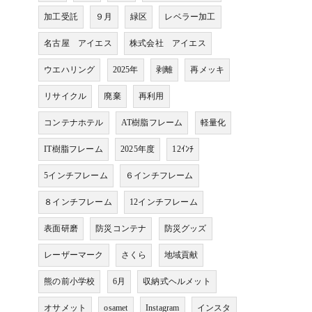
加工受託
９月
緑区
レベラー加工
名古屋 アイエス
株式会社 アイエス
ウエハリング
2025年
剥離
再メッキ
リサイクル
廃棄
再利用
コンテナホテル
AT樹脂フレーム
軽量化
IT樹脂フレーム
2025年度
12ｲﾝﾁ
5インチフレーム
６インチフレーム
８インチフレーム
12インチフレーム
表面研磨
防災コンテナ
防災グッズ
レーザーマーク
さくら
地域貢献
熊の前小学校
6月
収納式ヘルメット
オサメット
osamet
Instagram
インスタ