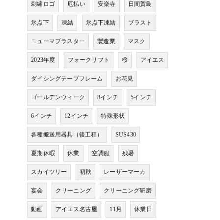
刺繡ロゴ
厄払い
安楽寺
日間賀島
氷点下
凍結
氷点下凍結
ブラスト
ニューマブラスター
製造業
マスク
2023年度
フォークリフト
桜
アイエス
ダイシングテープフレーム
お花見
ゴールデンウィーク
8インチ
5インチ
6インチ
12インチ
特殊形状
各種搬送用器具（後工程）
SUS430
夏期休暇
休業
空調服
残暑
スカイツリー
初秋
レーザーマーカ
宴会
クリーニング
クリーニング研磨
動画
アイエス名古屋
11月
休業日