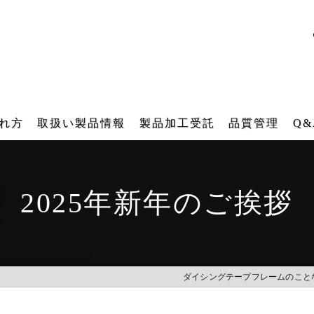
れ方
取扱い製品情報
製品加工受託
品質管理
Q&
ダイシング用テープフレーム
テープフレーム再生研磨加工受託
2025年新年のご挨拶
角型テープフレーム
再メッキ加工受託
各種搬送用器具（後工程）
バレル研磨加工受託
IT 樹脂フレーム
レーザー刻印受託
ダイシングテープフレームのこと
工業用ファスナー・ブラシ販売