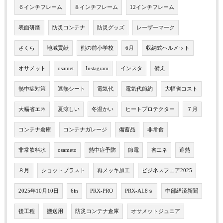
６インチフレーム
８インチフレーム
12インチフレーム
表面研磨
防災コンテナ
防災グッズ
レーザーマーク
さくら
地域貢献
熊の前小学校
6月
収納式ヘルメット
オサメット
osamet
Instagram
インスタ
備え
熱中症対策
遮熱シート
電気代
電気代節約
大幅省コスト
大幅省エネ
夏涼しい
冬温かい
ヒートプロテクター
７月
コンテナ倉庫
コンテナガレージ
備蓄品
非常食
非常飲料水
osameto
熱中症予防
節電
省エネ
遮熱
８月
ショットブラスト
再メッキ加工
ビジネスフェア2025
2025年10月10日
6in
PRX-PRO
PRX-AL8ｓ
中部経済新聞
後工程
搬送用
防災コンテナ倉庫
オサメットジュニア