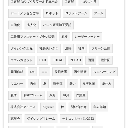
名古屋ものづくりワールド展示会
名古屋
ものづくり
ポートメッセなごや
ロボット
ロボットアーム
アーム
自働化
省人化
バレル研磨加工受託
工業用ファスナー・ブラシ販売
看板
レーザーマーカー
ダイシング工程
社長あいさつ
清掃
社内
クリーン活動
ウエハカセット
CAD
3DCAD
2DCAD
図面
設計図
図面作成
eco
エコ
役員改選
再生研磨
ウエハーリング
ウエハー
再生
夏
熱中症
暑い
夏季休業
夏休み
夏季
特殊フレーム
八月
10月
作業員
株式会社アイエス
Keyence
秋
問い合わせ
年末年始
忘年会
ダイシングフレーム
セミコンジャパン2022