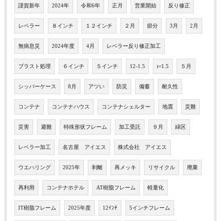
謹賀新年
2024年
令和6年
正月
営業開始
反り修正
レベラー
８インチ
１２インチ
２月
節分
3月
2月
無病息災
2024年度
4月
レベラー反り修正加工
ブラスト処理
６インチ
５インチ
12-1.5
t=1.5
５月
シッパーケース
8月
アツい
防災
備蓄
耐久性
コンテナ
コンテナハウス
コンテナシェルター
地震
災難
災害
避難
特殊形状フレーム
加工受託
９月
緑区
レベラー加工
名古屋 アイエス
株式会社 アイエス
ウエハリング
2025年
剥離
再メッキ
リサイクル
廃棄
再利用
コンテナホテル
AT樹脂フレーム
軽量化
IT樹脂フレーム
2025年度
12ｲﾝﾁ
5インチフレーム