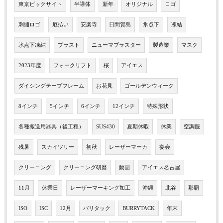
東京ビックサイト
半導体
新年
オリジナル
ロゴ
刺繡ロゴ
厄払い
安楽寺
日間賀島
氷点下
凍結
氷点下凍結
ブラスト
ニューマブラスター
製造業
マスク
2023年度
フォークリフト
桜
アイエス
ダイシングテープフレーム
お花見
ゴールデンウィーク
8インチ
5インチ
6インチ
12インチ
特殊形状
各種搬送用器具（後工程）
SUS430
夏期休暇
休業
空調服
残暑
スカイツリー
初秋
レーザーマーカ
宴会
クリーニング
クリーニング研磨
動画
アイエス名古屋
11月
休業日
レーザーマーキング加工
沖縄
北谷
那覇
ISO
ISC
12月
バリタック
BURRYTACK
年末