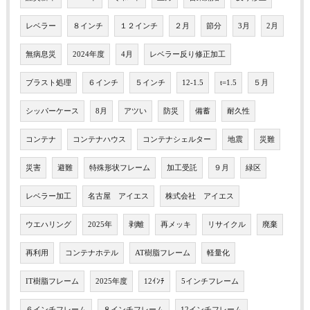
レベラー
８インチ
１２インチ
２月
節分
3月
2月
無病息災
2024年度
4月
レベラー反り修正加工
ブラスト処理
６インチ
５インチ
12-1.5
t=1.5
５月
シッパーケース
8月
アツい
防災
備蓄
耐久性
コンテナ
コンテナハウス
コンテナシェルター
地震
災難
災害
避難
特殊形状フレーム
加工受託
９月
緑区
レベラー加工
名古屋 アイエス
株式会社 アイエス
ウエハリング
2025年
剥離
再メッキ
リサイクル
廃棄
再利用
コンテナホテル
AT樹脂フレーム
軽量化
IT樹脂フレーム
2025年度
12ｲﾝﾁ
5インチフレーム
６インチフレーム
８インチフレーム
12インチフレーム