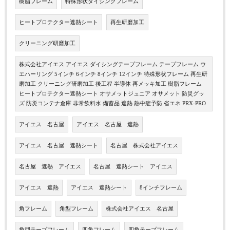
樹脂フレーム
特殊形状ダイシングフレーム
ヒートプロテクター遮熱シート
再生研磨加工
クリーニング研磨加工
株式会社アイエス アイエス ダイシングテープフレーム テープフレーム ウ
エハーリング 5インチ 6インチ 8インチ 12インチ 特殊形状フレーム 再生研
磨加工 クリーニング研磨加工 後工程 半導体 再メッキ加工 樹脂フレーム
ヒートプロテクター遮熱シート オサメットジュニア オサメット 防災グッ
ズ 防災コンテナ倉庫 非常飲料水 備蓄品 遮熱 熱中症予防 省エネ PRX-PRO
アイエス 名古屋
アイエス 名古屋 遮熱
アイエス 名古屋 遮熱シート
名古屋 株式会社アイエス
名古屋 遮熱 アイエス
名古屋 遮熱シート アイエス
アイエス 遮熱
アイエス 遮熱シート
8インチフレーム
角フレーム
角型フレーム
株式会社アイエス 名古屋
角型テープフレーム
四角フレーム
四角テープフレーム