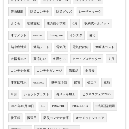
表面研磨
防災コンテナ
防災グッズ
レーザーマーク
さくら
地域貢献
熊の前小学校
6月
収納式ヘルメット
オサメット
osamet
Instagram
インスタ
備え
熱中症対策
遮熱シート
電気代
電気代節約
大幅省コスト
大幅省エネ
夏涼しい
冬温かい
ヒートプロテクター
７月
コンテナ倉庫
コンテナガレージ
備蓄品
非常食
非常飲料水
osameto
熱中症予防
節電
省エネ
遮熱
８月
ショットブラスト
再メッキ加工
ビジネスフェア2025
2025年10月10日
6in
PRX-PRO
PRX-AL8ｓ
中部経済新聞
後工程
搬送用
防災コンテナ倉庫
オサメットジュニア