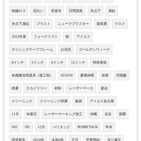
刺繡ロゴ
厄払い
安楽寺
日間賀島
氷点下
凍結
氷点下凍結
ブラスト
ニューマブラスター
製造業
マスク
2023年度
フォークリフト
桜
アイエス
ダイシングテープフレーム
お花見
ゴールデンウィーク
8インチ
5インチ
6インチ
12インチ
特殊形状
各種搬送用器具（後工程）
SUS430
夏期休暇
休業
空調服
残暑
スカイツリー
初秋
レーザーマーカ
宴会
クリーニング
クリーニング研磨
動画
アイエス名古屋
11月
休業日
レーザーマーキング加工
沖縄
北谷
那覇
ISO
ISC
12月
バリタック
BURRYTACK
年末
謹賀新年
2024年
令和6年
正月
営業開始
反り修正