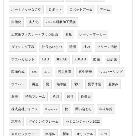
ポートメッセなごや
ロボット
ロボットアーム
アーム
自働化
省人化
バレル研磨加工受託
工業用ファスナー・ブラシ販売
看板
レーザーマーカー
ダイシング工程
社長あいさつ
清掃
社内
クリーン活動
ウエハカセット
CAD
3DCAD
2DCAD
図面
設計図
図面作成
eco
エコ
役員改選
再生研磨
ウエハーリング
ウエハー
再生
夏
熱中症
暑い
夏季休業
夏休み
夏季
特殊フレーム
八月
10月
作業員
株式会社アイエス
Keyence
秋
問い合わせ
年末年始
忘年会
ダイシングフレーム
セミコンジャパン2022
東京ビックサイト
半導体
新年
オリジナル
ロゴ