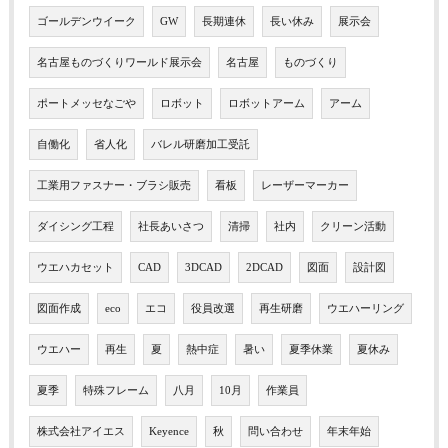
ゴールデンウイーク
GW
長期連休
長い休み
展示会
名古屋ものづくりワールド展示会
名古屋
ものづくり
ポートメッセなごや
ロボット
ロボットアーム
アーム
自働化
省人化
バレル研磨加工受託
工業用ファスナー・ブラシ販売
看板
レーザーマーカー
ダイシング工程
社長あいさつ
清掃
社内
クリーン活動
ウエハカセット
CAD
3DCAD
2DCAD
図面
設計図
図面作成
eco
エコ
役員改選
再生研磨
ウエハーリング
ウエハー
再生
夏
熱中症
暑い
夏季休業
夏休み
夏季
特殊フレーム
八月
10月
作業員
株式会社アイエス
Keyence
秋
問い合わせ
年末年始