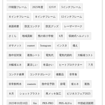
IT樹脂フレーム
2025年度
12ｲﾝﾁ
5インチフレーム
６インチフレーム
８インチフレーム
12インチフレーム
表面研磨
防災コンテナ
防災グッズ
レーザーマーク
さくら
地域貢献
熊の前小学校
6月
収納式ヘルメット
オサメット
osamet
Instagram
インスタ
備え
熱中症対策
遮熱シート
電気代
電気代節約
大幅省コスト
大幅省エネ
夏涼しい
冬温かい
ヒートプロテクター
７月
コンテナ倉庫
コンテナガレージ
備蓄品
非常食
非常飲料水
osameto
熱中症予防
節電
省エネ
遮熱
８月
ショットブラスト
再メッキ加工
ビジネスフェア2025
2025年10月10日
6in
PRX-PRO
PRX-AL8ｓ
中部経済新聞