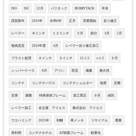
ISO
ISC
12月
バリタック
BURRYTACK
年末
謹賀新年
2024年
令和6年
正月
営業開始
反り修正
レベラー
８インチ
１２インチ
２月
節分
3月
2月
無病息災
2024年度
4月
レベラー反り修正加工
ブラスト処理
６インチ
５インチ
12-1.5
t=1.5
５月
シッパーケース
8月
アツい
防災
備蓄
耐久性
コンテナ
コンテナハウス
コンテナシェルター
地震
災難
災害
避難
特殊形状フレーム
加工受託
９月
緑区
レベラー加工
名古屋 アイエス
株式会社 アイエス
ウエハリング
2025年
剥離
再メッキ
リサイクル
廃棄
再利用
コンテナホテル
AT樹脂フレーム
軽量化