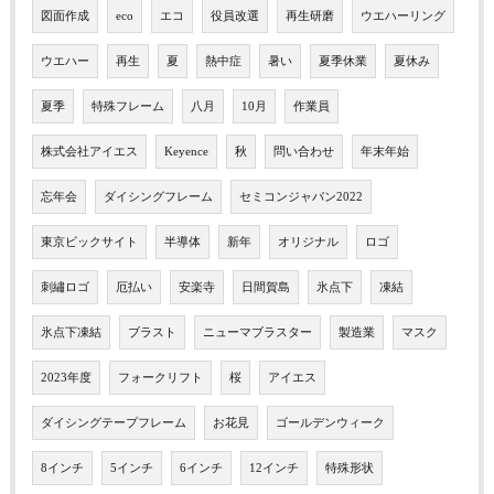
図面作成
eco
エコ
役員改選
再生研磨
ウエハーリング
ウエハー
再生
夏
熱中症
暑い
夏季休業
夏休み
夏季
特殊フレーム
八月
10月
作業員
株式会社アイエス
Keyence
秋
問い合わせ
年末年始
忘年会
ダイシングフレーム
セミコンジャパン2022
東京ビックサイト
半導体
新年
オリジナル
ロゴ
刺繡ロゴ
厄払い
安楽寺
日間賀島
氷点下
凍結
氷点下凍結
ブラスト
ニューマブラスター
製造業
マスク
2023年度
フォークリフト
桜
アイエス
ダイシングテープフレーム
お花見
ゴールデンウィーク
8インチ
5インチ
6インチ
12インチ
特殊形状