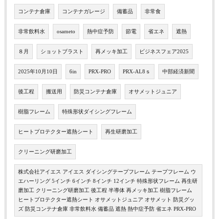
コンテナ倉庫
コンテナガレージ
備蓄品
非常食
非常飲料水
osameto
熱中症予防
節電
省エネ
遮熱
８月
ショットブラスト
再メッキ加工
ビジネスフェア2025
2025年10月10日
6in
PRX-PRO
PRX-AL8ｓ
中部経済新聞
後工程
搬送用
防災コンテナ倉庫
オサメットジュニア
樹脂フレーム
特殊形状ダイシングフレーム
ヒートプロテクター遮熱シート
再生研磨加工
クリーニング研磨加工
株式会社アイエス アイエス ダイシングテープフレーム テープフレーム ウ
エハーリング 5インチ 6インチ 8インチ 12インチ 特殊形状フレーム 再生研
磨加工 クリーニング研磨加工 後工程 半導体 再メッキ加工 樹脂フレーム
ヒートプロテクター遮熱シート オサメットジュニア オサメット 防災グッ
ズ 防災コンテナ倉庫 非常飲料水 備蓄品 遮熱 熱中症予防 省エネ PRX-PRO