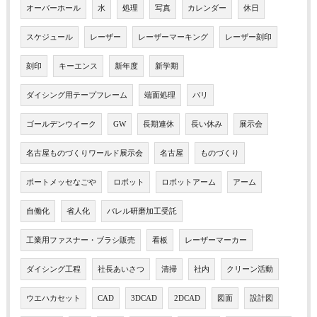
オーバーホール
水
処理
写真
カレンダー
休日
スケジュール
レーザー
レーザーマーキング
レーザー刻印
刻印
キーエンス
新年度
新学期
ダイシング用テープフレーム
端面処理
バリ
ゴールデンウイーク
GW
長期連休
長い休み
展示会
名古屋ものづくりワールド展示会
名古屋
ものづくり
ポートメッセなごや
ロボット
ロボットアーム
アーム
自働化
省人化
バレル研磨加工受託
工業用ファスナー・ブラシ販売
看板
レーザーマーカー
ダイシング工程
社長あいさつ
清掃
社内
クリーン活動
ウエハカセット
CAD
3DCAD
2DCAD
図面
設計図