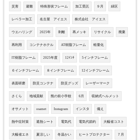
災害
避難
特殊形状フレーム
加工受託
９月
緑区
レベラー加工
名古屋 アイエス
株式会社 アイエス
ウエハリング
2025年
剥離
再メッキ
リサイクル
廃棄
再利用
コンテナホテル
AT樹脂フレーム
軽量化
IT樹脂フレーム
2025年度
12ｲﾝﾁ
5インチフレーム
６インチフレーム
８インチフレーム
12インチフレーム
表面研磨
防災コンテナ
防災グッズ
レーザーマーク
さくら
地域貢献
熊の前小学校
6月
収納式ヘルメット
オサメット
osamet
Instagram
インスタ
備え
熱中症対策
遮熱シート
電気代
電気代節約
大幅省コスト
大幅省エネ
夏涼しい
冬温かい
ヒートプロテクター
７月