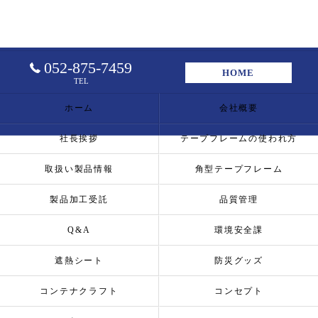
052-875-7459
HOME
TEL
ホーム
会社概要
社長挨拶
テープフレームの使われ方
取扱い製品情報
角型テープフレーム
製品加工受託
品質管理
Q&A
環境安全課
遮熱シート
防災グッズ
コンテナクラフト
コンセプト