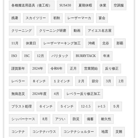
各種搬送用器具（後工程）
SUS430
夏期休暇
休業
空調服
残暑
スカイツリー
初秋
レーザーマーカ
宴会
クリーニング
クリーニング研磨
動画
アイエス名古屋
11月
休業日
レーザーマーキング加工
沖縄
北谷
那覇
ISO
ISC
12月
バリタック
BURRYTACK
年末
謹賀新年
2024年
令和6年
正月
営業開始
反り修正
レベラー
８インチ
１２インチ
２月
節分
3月
2月
無病息災
2024年度
4月
レベラー反り修正加工
ブラスト処理
６インチ
５インチ
12-1.5
t=1.5
５月
シッパーケース
8月
アツい
防災
備蓄
耐久性
コンテナ
コンテナハウス
コンテナシェルター
地震
災難