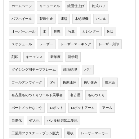
ホームページ
リニューアル
鏡面仕上げ
乾式バフ
バフホイール
製造中止
連絡
水処理機
バレル
オーバーホール
水
処理
写真
カレンダー
休日
スケジュール
レーザー
レーザーマーキング
レーザー刻印
刻印
キーエンス
新年度
新学期
ダイシング用テープフレーム
端面処理
バリ
ゴールデンウイーク
GW
長期連休
長い休み
展示会
名古屋ものづくりワールド展示会
名古屋
ものづくり
ポートメッセなごや
ロボット
ロボットアーム
アーム
自働化
省人化
バレル研磨加工受託
工業用ファスナー・ブラシ販売
看板
レーザーマーカー