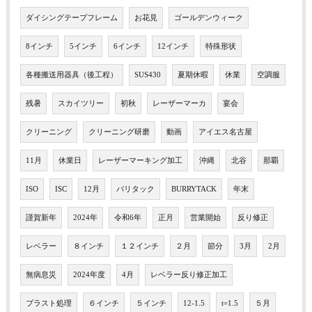
ダイシングテープフレーム
お花見
ゴールデンウィーク
8インチ
5インチ
6インチ
12インチ
特殊形状
各種搬送用器具（後工程）
SUS430
夏期休暇
休業
空調服
残暑
スカイツリー
初秋
レーザーマーカ
宴会
クリーニング
クリーニング研磨
動画
アイエス名古屋
11月
休業日
レーザーマーキング加工
沖縄
北谷
那覇
ISO
ISC
12月
バリタック
BURRYTACK
年末
謹賀新年
2024年
令和6年
正月
営業開始
反り修正
レベラー
８インチ
１２インチ
２月
節分
3月
2月
無病息災
2024年度
4月
レベラー反り修正加工
ブラスト処理
６インチ
５インチ
12-1.5
t=1.5
５月