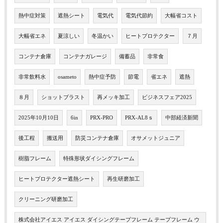
熱中症対策
遮熱シート
電気代
電気代節約
大幅省コスト
大幅省エネ
夏涼しい
冬温かい
ヒートプロテクター
７月
コンテナ倉庫
コンテナガレージ
備蓄品
非常食
非常飲料水
osameto
熱中症予防
節電
省エネ
遮熱
８月
ショットブラスト
再メッキ加工
ビジネスフェア2025
2025年10月10日
6in
PRX-PRO
PRX-AL8ｓ
中部経済新聞
後工程
搬送用
防災コンテナ倉庫
オサメットジュニア
樹脂フレーム
特殊形状ダイシングフレーム
ヒートプロテクター遮熱シート
再生研磨加工
クリーニング研磨加工
株式会社アイエス アイエス ダイシングテープフレーム テープフレーム ウ