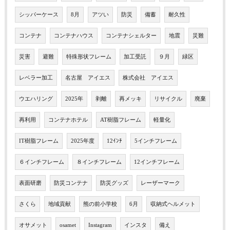
シッパーケース
8月
アツい
防災
備蓄
耐久性
コンテナ
コンテナハウス
コンテナシェルター
地震
災難
災害
避難
特殊形状フレーム
加工受託
９月
緑区
レベラー加工
名古屋 アイエス
株式会社 アイエス
ウエハリング
2025年
剥離
再メッキ
リサイクル
廃棄
再利用
コンテナホテル
AT樹脂フレーム
軽量化
IT樹脂フレーム
2025年度
12ｲﾝﾁ
5インチフレーム
６インチフレーム
８インチフレーム
12インチフレーム
表面研磨
防災コンテナ
防災グッズ
レーザーマーク
さくら
地域貢献
熊の前小学校
6月
収納式ヘルメット
オサメット
osamet
Instagram
インスタ
備え