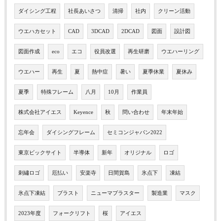
ダイシング工程
社長あいさつ
清掃
社内
クリーン活動
ウエハカセット
CAD
3DCAD
2DCAD
図面
設計図
図面作成
eco
エコ
役員改選
再生研磨
ウエハーリング
ウエハー
再生
夏
熱中症
暑い
夏季休業
夏休み
夏季
特殊フレーム
八月
10月
作業員
株式会社アイエス
Keyence
秋
問い合わせ
年末年始
忘年会
ダイシングフレーム
セミコンジャパン2022
東京ビックサイト
半導体
新年
オリジナル
ロゴ
刺繡ロゴ
厄払い
安楽寺
日間賀島
氷点下
凍結
氷点下凍結
ブラスト
ニューマブラスター
製造業
マスク
2023年度
フォークリフト
桜
アイエス