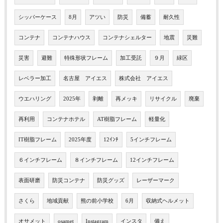
シッパーケース
8月
アツい
防災
備蓄
耐久性
コンテナ
コンテナハウス
コンテナシェルター
地震
災難
災害
避難
特殊形状フレーム
加工受託
９月
緑区
レベラー加工
名古屋 アイエス
株式会社 アイエス
ウエハリング
2025年
剥離
再メッキ
リサイクル
廃棄
再利用
コンテナホテル
AT樹脂フレーム
軽量化
IT樹脂フレーム
2025年度
12ｲﾝﾁ
5インチフレーム
６インチフレーム
８インチフレーム
12インチフレーム
表面研磨
防災コンテナ
防災グッズ
レーザーマーク
さくら
地域貢献
熊の前小学校
6月
収納式ヘルメット
オサメット
osamet
Instagram
インスタ
備え