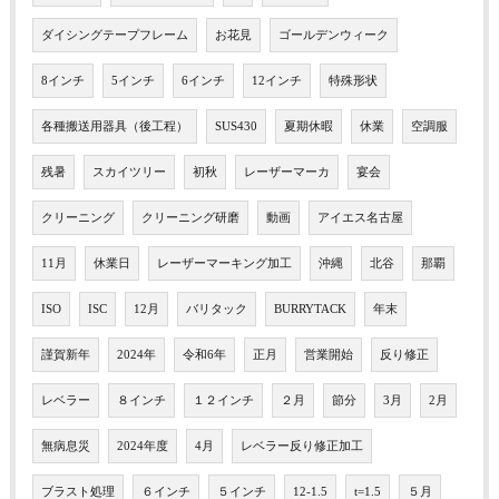
ダイシングテープフレーム
お花見
ゴールデンウィーク
8インチ
5インチ
6インチ
12インチ
特殊形状
各種搬送用器具（後工程）
SUS430
夏期休暇
休業
空調服
残暑
スカイツリー
初秋
レーザーマーカ
宴会
クリーニング
クリーニング研磨
動画
アイエス名古屋
11月
休業日
レーザーマーキング加工
沖縄
北谷
那覇
ISO
ISC
12月
バリタック
BURRYTACK
年末
謹賀新年
2024年
令和6年
正月
営業開始
反り修正
レベラー
８インチ
１２インチ
２月
節分
3月
2月
無病息災
2024年度
4月
レベラー反り修正加工
ブラスト処理
６インチ
５インチ
12-1.5
t=1.5
５月