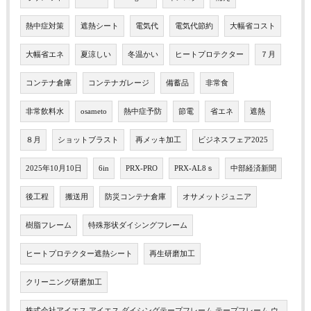
熱中症対策
遮熱シート
電気代
電気代節約
大幅省コスト
大幅省エネ
夏涼しい
冬温かい
ヒートプロテクター
７月
コンテナ倉庫
コンテナガレージ
備蓄品
非常食
非常飲料水
osameto
熱中症予防
節電
省エネ
遮熱
８月
ショットブラスト
再メッキ加工
ビジネスフェア2025
2025年10月10日
6in
PRX-PRO
PRX-AL8ｓ
中部経済新聞
後工程
搬送用
防災コンテナ倉庫
オサメットジュニア
樹脂フレーム
特殊形状ダイシングフレーム
ヒートプロテクター遮熱シート
再生研磨加工
クリーニング研磨加工
株式会社アイエス アイエス ダイシングテープフレーム テープフレーム ウ