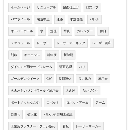
ホームページ
リニューアル
鏡面仕上げ
乾式バフ
バフホイール
製造中止
連絡
水処理機
バレル
オーバーホール
水
処理
写真
カレンダー
休日
スケジュール
レーザー
レーザーマーキング
レーザー刻印
刻印
キーエンス
新年度
新学期
ダイシング用テープフレーム
端面処理
バリ
ゴールデンウイーク
GW
長期連休
長い休み
展示会
名古屋ものづくりワールド展示会
名古屋
ものづくり
ポートメッセなごや
ロボット
ロボットアーム
アーム
自働化
省人化
バレル研磨加工受託
工業用ファスナー・ブラシ販売
看板
レーザーマーカー