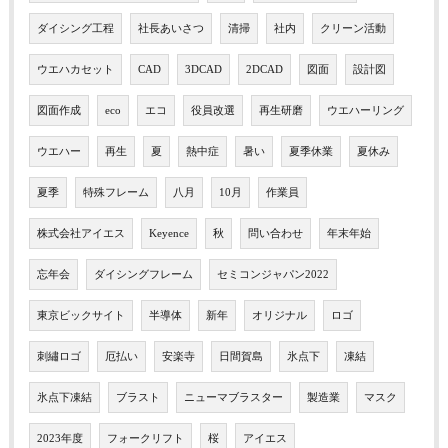
ダイシング工程
社長あいさつ
清掃
社内
クリーン活動
ウエハカセット
CAD
3DCAD
2DCAD
図面
設計図
図面作成
eco
エコ
役員改選
再生研磨
ウエハーリング
ウエハー
再生
夏
熱中症
暑い
夏季休業
夏休み
夏季
特殊フレーム
八月
10月
作業員
株式会社アイエス
Keyence
秋
問い合わせ
年末年始
忘年会
ダイシングフレーム
セミコンジャパン2022
東京ビックサイト
半導体
新年
オリジナル
ロゴ
刺繡ロゴ
厄払い
安楽寺
日間賀島
氷点下
凍結
氷点下凍結
ブラスト
ニューマブラスター
製造業
マスク
2023年度
フォークリフト
桜
アイエス