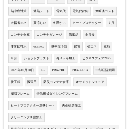
熱中症対策
遮熱シート
電気代
電気代節約
大幅省コスト
大幅省エネ
夏涼しい
冬温かい
ヒートプロテクター
７月
コンテナ倉庫
コンテナガレージ
備蓄品
非常食
非常飲料水
osameto
熱中症予防
節電
省エネ
遮熱
８月
ショットブラスト
再メッキ加工
ビジネスフェア2025
2025年10月10日
6in
PRX-PRO
PRX-AL8ｓ
中部経済新聞
後工程
搬送用
防災コンテナ倉庫
オサメットジュニア
樹脂フレーム
特殊形状ダイシングフレーム
ヒートプロテクター遮熱シート
再生研磨加工
クリーニング研磨加工