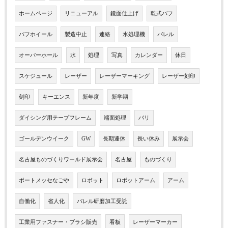
ホームページ
リニューアル
鏡面仕上げ
乾式バフ
バフホイール
製造中止
連絡
水処理機
バレル
オーバーホール
水
処理
写真
カレンダー
休日
スケジュール
レーザー
レーザーマーキング
レーザー刻印
刻印
キーエンス
新年度
新学期
ダイシング用テープフレーム
端面処理
バリ
ゴールデンウイーク
GW
長期連休
長い休み
展示会
名古屋ものづくりワールド展示会
名古屋
ものづくり
ポートメッセなごや
ロボット
ロボットアーム
アーム
自働化
省人化
バレル研磨加工受託
工業用ファスナー・ブラシ販売
看板
レーザーマーカー