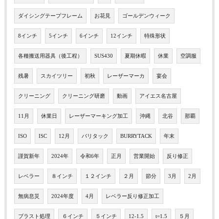
ダイシングテープフレーム
お花見
ゴールデンウィーク
8インチ
5インチ
6インチ
12インチ
特殊形状
各種搬送用器具（後工程）
SUS430
夏期休暇
休業
空調服
残暑
スカイツリー
初秋
レーザーマーカ
宴会
クリーニング
クリーニング研磨
動画
アイエス名古屋
11月
休業日
レーザーマーキング加工
沖縄
北谷
那覇
ISO
ISC
12月
バリタック
BURRYTACK
年末
謹賀新年
2024年
令和6年
正月
営業開始
反り修正
レベラー
８インチ
１２インチ
２月
節分
3月
2月
無病息災
2024年度
4月
レベラー反り修正加工
ブラスト処理
６インチ
５インチ
12-1.5
t=1.5
５月