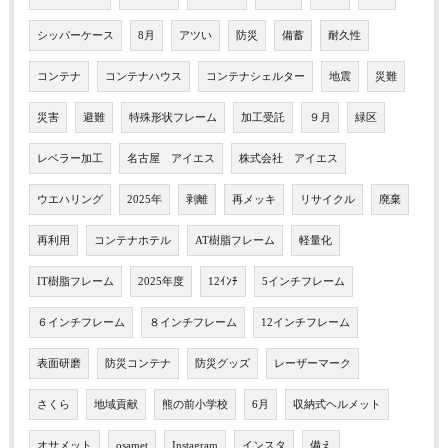
シッパーケース
8月
アツい
防災
備蓄
耐久性
コンテナ
コンテナハウス
コンテナシェルター
地震
災難
災害
避難
特殊形状フレーム
加工受託
９月
緑区
レベラー加工
名古屋 アイエス
株式会社 アイエス
ウエハリング
2025年
剥離
再メッキ
リサイクル
廃棄
再利用
コンテナホテル
AT樹脂フレーム
軽量化
IT樹脂フレーム
2025年度
12ｲﾝﾁ
5インチフレーム
６インチフレーム
８インチフレーム
12インチフレーム
表面研磨
防災コンテナ
防災グッズ
レーザーマーク
さくら
地域貢献
熊の前小学校
6月
収納式ヘルメット
オサメット
osamet
Instagram
インスタ
備え