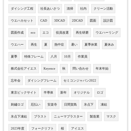
ダイシング工程
社長あいさつ
清掃
社内
クリーン活動
ウエハカセット
CAD
3DCAD
2DCAD
図面
設計図
図面作成
eco
エコ
役員改選
再生研磨
ウエハーリング
ウエハー
再生
夏
熱中症
暑い
夏季休業
夏休み
夏季
特殊フレーム
八月
10月
作業員
株式会社アイエス
Keyence
秋
問い合わせ
年末年始
忘年会
ダイシングフレーム
セミコンジャパン2022
東京ビックサイト
半導体
新年
オリジナル
ロゴ
刺繡ロゴ
厄払い
安楽寺
日間賀島
氷点下
凍結
氷点下凍結
ブラスト
ニューマブラスター
製造業
マスク
2023年度
フォークリフト
桜
アイエス