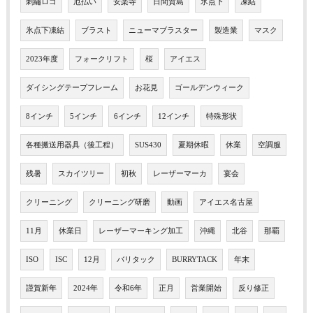
刺繡ロゴ
厄払い
安楽寺
日間賀島
氷点下
凍結
氷点下凍結
ブラスト
ニューマブラスター
製造業
マスク
2023年度
フォークリフト
桜
アイエス
ダイシングテープフレーム
お花見
ゴールデンウィーク
8インチ
5インチ
6インチ
12インチ
特殊形状
各種搬送用器具（後工程）
SUS430
夏期休暇
休業
空調服
残暑
スカイツリー
初秋
レーザーマーカ
宴会
クリーニング
クリーニング研磨
動画
アイエス名古屋
11月
休業日
レーザーマーキング加工
沖縄
北谷
那覇
ISO
ISC
12月
バリタック
BURRYTACK
年末
謹賀新年
2024年
令和6年
正月
営業開始
反り修正