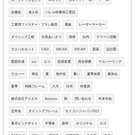
自働化
省人化
バレル研磨加工受託
工業用ファスナー・ブラシ販売
看板
レーザーマーカー
ダイシング工程
社長あいさつ
清掃
社内
クリーン活動
ウエハカセット
CAD
3DCAD
2DCAD
図面
設計図
図面作成
eco
エコ
役員改選
再生研磨
ウエハーリング
ウエハー
再生
夏
熱中症
暑い
夏季休業
夏休み
夏季
特殊フレーム
八月
10月
作業員
株式会社アイエス
Keyence
秋
問い合わせ
年末年始
忘年会
ダイシングフレーム
セミコンジャパン2022
東京ビックサイト
半導体
新年
オリジナル
ロゴ