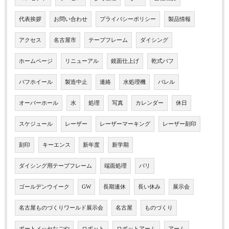
代表挨拶
お問い合わせ
プライバシーポリシー
製品情報
アクセス
名古屋市
テープフレーム
ダイシング
ホームページ
リニューアル
鏡面仕上げ
乾式バフ
バフホイール
製造中止
連絡
水処理機
バレル
オーバーホール
水
処理
写真
カレンダー
休日
スケジュール
レーザー
レーザーマーキング
レーザー刻印
刻印
キーエンス
新年度
新学期
ダイシング用テープフレーム
端面処理
バリ
ゴールデンウイーク
GW
長期連休
長い休み
展示会
名古屋ものづくりワールド展示会
名古屋
ものづくり
ポートメッセなごや
ロボット
ロボットアーム
アーム