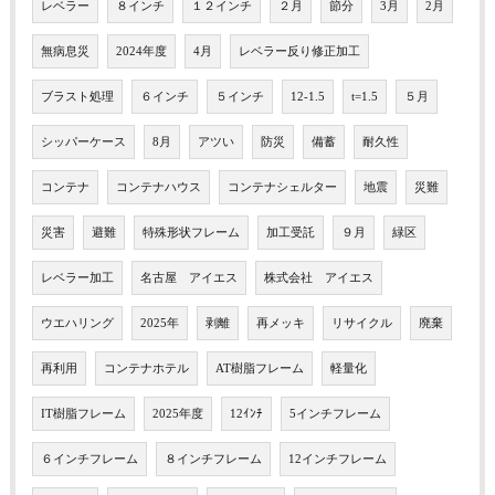
レベラー
８インチ
１２インチ
２月
節分
3月
2月
無病息災
2024年度
4月
レベラー反り修正加工
ブラスト処理
６インチ
５インチ
12-1.5
t=1.5
５月
シッパーケース
8月
アツい
防災
備蓄
耐久性
コンテナ
コンテナハウス
コンテナシェルター
地震
災難
災害
避難
特殊形状フレーム
加工受託
９月
緑区
レベラー加工
名古屋 アイエス
株式会社 アイエス
ウエハリング
2025年
剥離
再メッキ
リサイクル
廃棄
再利用
コンテナホテル
AT樹脂フレーム
軽量化
IT樹脂フレーム
2025年度
12ｲﾝﾁ
5インチフレーム
６インチフレーム
８インチフレーム
12インチフレーム