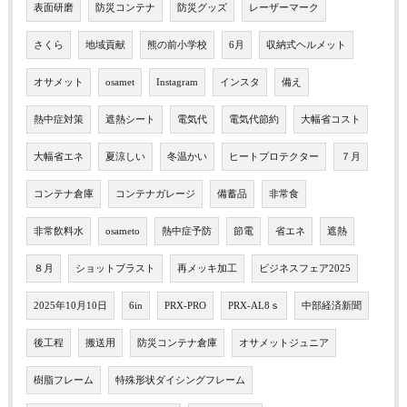
表面研磨
防災コンテナ
防災グッズ
レーザーマーク
さくら
地域貢献
熊の前小学校
6月
収納式ヘルメット
オサメット
osamet
Instagram
インスタ
備え
熱中症対策
遮熱シート
電気代
電気代節約
大幅省コスト
大幅省エネ
夏涼しい
冬温かい
ヒートプロテクター
７月
コンテナ倉庫
コンテナガレージ
備蓄品
非常食
非常飲料水
osameto
熱中症予防
節電
省エネ
遮熱
８月
ショットブラスト
再メッキ加工
ビジネスフェア2025
2025年10月10日
6in
PRX-PRO
PRX-AL8ｓ
中部経済新聞
後工程
搬送用
防災コンテナ倉庫
オサメットジュニア
樹脂フレーム
特殊形状ダイシングフレーム