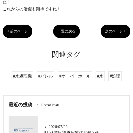
た！
これからの活躍も期待ですね！！
< 前のページ
一覧に戻る
次のページ >
関連タグ
#水処理機
#バレル
#オーバーホール
#水
#処理
最近の投稿
Recent Posts
2026/07/20
8月休業日(夏季休業)のお知らせ