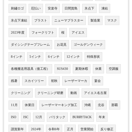
刺繡ロゴ
厄払い
安楽寺
日間賀島
氷点下
凍結
氷点下凍結
ブラスト
ニューマブラスター
製造業
マスク
2023年度
フォークリフト
桜
アイエス
ダイシングテープフレーム
お花見
ゴールデンウィーク
8インチ
5インチ
6インチ
12インチ
特殊形状
各種搬送用器具（後工程）
SUS430
夏期休暇
休業
空調服
残暑
スカイツリー
初秋
レーザーマーカ
宴会
クリーニング
クリーニング研磨
動画
アイエス名古屋
11月
休業日
レーザーマーキング加工
沖縄
北谷
那覇
ISO
ISC
12月
バリタック
BURRYTACK
年末
謹賀新年
2024年
令和6年
正月
営業開始
反り修正