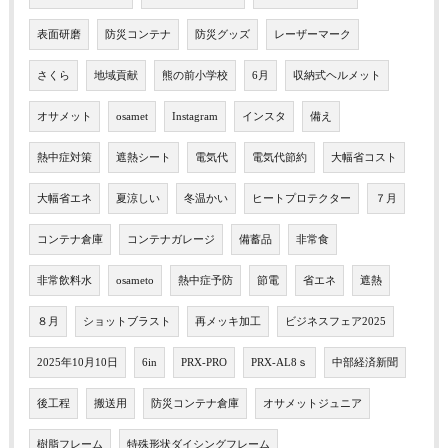
表面研磨
防災コンテナ
防災グッズ
レーザーマーク
さくら
地域貢献
熊の前小学校
6月
収納式ヘルメット
オサメット
osamet
Instagram
インスタ
備え
熱中症対策
遮熱シート
電気代
電気代節約
大幅省コスト
大幅省エネ
夏涼しい
冬温かい
ヒートプロテクター
７月
コンテナ倉庫
コンテナガレージ
備蓄品
非常食
非常飲料水
osameto
熱中症予防
節電
省エネ
遮熱
８月
ショットブラスト
再メッキ加工
ビジネスフェア2025
2025年10月10日
6in
PRX-PRO
PRX-AL8ｓ
中部経済新聞
後工程
搬送用
防災コンテナ倉庫
オサメットジュニア
樹脂フレーム
特殊形状ダイシングフレーム