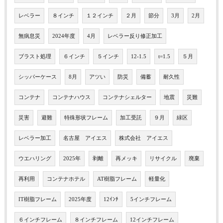
レベラー
８インチ
１２インチ
２月
節分
3月
2月
無病息災
2024年度
4月
レベラー反り修正加工
ブラスト処理
６インチ
５インチ
12-1.5
t=1.5
５月
シッパーケース
8月
アツい
防災
備蓄
耐久性
コンテナ
コンテナハウス
コンテナシェルター
地震
災難
災害
避難
特殊形状フレーム
加工受託
９月
緑区
レベラー加工
名古屋 アイエス
株式会社 アイエス
ウエハリング
2025年
剥離
再メッキ
リサイクル
廃棄
再利用
コンテナホテル
AT樹脂フレーム
軽量化
IT樹脂フレーム
2025年度
12ｲﾝﾁ
5インチフレーム
６インチフレーム
８インチフレーム
12インチフレーム