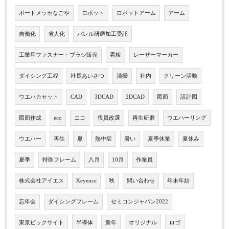
ポートメッセなごや
ロボット
ロボットアーム
アーム
自働化
省人化
バレル研磨加工受託
工業用ファスナー・ブラシ販売
看板
レーザーマーカー
ダイシング工程
社長あいさつ
清掃
社内
クリーン活動
ウエハカセット
CAD
3DCAD
2DCAD
図面
設計図
図面作成
eco
エコ
役員改選
再生研磨
ウエハーリング
ウエハー
再生
夏
熱中症
暑い
夏季休業
夏休み
夏季
特殊フレーム
八月
10月
作業員
株式会社アイエス
Keyence
秋
問い合わせ
年末年始
忘年会
ダイシングフレーム
セミコンジャパン2022
東京ビックサイト
半導体
新年
オリジナル
ロゴ