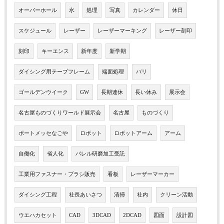
オーバーホール
水
処理
写真
カレンダー
休日
スケジュール
レーザー
レーザーマーキング
レーザー刻印
刻印
キーエンス
新年度
新学期
ダイシング用テープフレーム
端面処理
バリ
ゴールデンウイーク
GW
長期連休
長い休み
展示会
名古屋ものづくりワールド展示会
名古屋
ものづくり
ポートメッセなごや
ロボット
ロボットアーム
アーム
自働化
省人化
バレル研磨加工受託
工業用ファスナー・ブラシ販売
看板
レーザーマーカー
ダイシング工程
社長あいさつ
清掃
社内
クリーン活動
ウエハカセット
CAD
3DCAD
2DCAD
図面
設計図