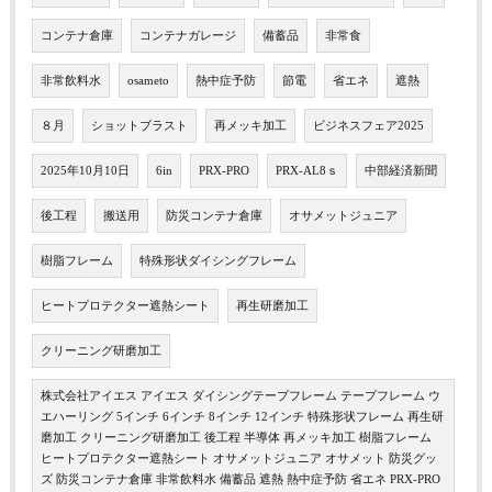
コンテナ倉庫
コンテナガレージ
備蓄品
非常食
非常飲料水
osameto
熱中症予防
節電
省エネ
遮熱
８月
ショットブラスト
再メッキ加工
ビジネスフェア2025
2025年10月10日
6in
PRX-PRO
PRX-AL8ｓ
中部経済新聞
後工程
搬送用
防災コンテナ倉庫
オサメットジュニア
樹脂フレーム
特殊形状ダイシングフレーム
ヒートプロテクター遮熱シート
再生研磨加工
クリーニング研磨加工
株式会社アイエス アイエス ダイシングテープフレーム テープフレーム ウ
エハーリング 5インチ 6インチ 8インチ 12インチ 特殊形状フレーム 再生研
磨加工 クリーニング研磨加工 後工程 半導体 再メッキ加工 樹脂フレーム
ヒートプロテクター遮熱シート オサメットジュニア オサメット 防災グッ
ズ 防災コンテナ倉庫 非常飲料水 備蓄品 遮熱 熱中症予防 省エネ PRX-PRO