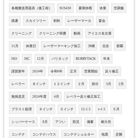
各種搬送用器具（後工程）
SUS430
夏期休暇
休業
空調服
残暑
スカイツリー
初秋
レーザーマーカ
宴会
クリーニング
クリーニング研磨
動画
アイエス名古屋
11月
休業日
レーザーマーキング加工
沖縄
北谷
那覇
ISO
ISC
12月
バリタック
BURRYTACK
年末
謹賀新年
2024年
令和6年
正月
営業開始
反り修正
レベラー
８インチ
１２インチ
２月
節分
3月
2月
無病息災
2024年度
4月
レベラー反り修正加工
ブラスト処理
６インチ
５インチ
12-1.5
t=1.5
５月
シッパーケース
8月
アツい
防災
備蓄
耐久性
コンテナ
コンテナハウス
コンテナシェルター
地震
災難