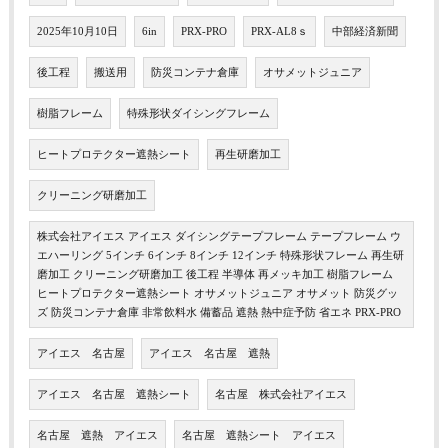
2025年10月10日
6in
PRX-PRO
PRX-AL8ｓ
中部経済新聞
後工程
搬送用
防災コンテナ倉庫
オサメットジュニア
樹脂フレーム
特殊形状ダイシングフレーム
ヒートプロテクター遮熱シート
再生研磨加工
クリーニング研磨加工
株式会社アイエス アイエス ダイシングテープフレーム テープフレーム ウ
エハーリング 5インチ 6インチ 8インチ 12インチ 特殊形状フレーム 再生研
磨加工 クリーニング研磨加工 後工程 半導体 再メッキ加工 樹脂フレーム
ヒートプロテクター遮熱シート オサメットジュニア オサメット 防災グッ
ズ 防災コンテナ倉庫 非常飲料水 備蓄品 遮熱 熱中症予防 省エネ PRX-PRO
アイエス 名古屋
アイエス 名古屋 遮熱
アイエス 名古屋 遮熱シート
名古屋 株式会社アイエス
名古屋 遮熱 アイエス
名古屋 遮熱シート アイエス