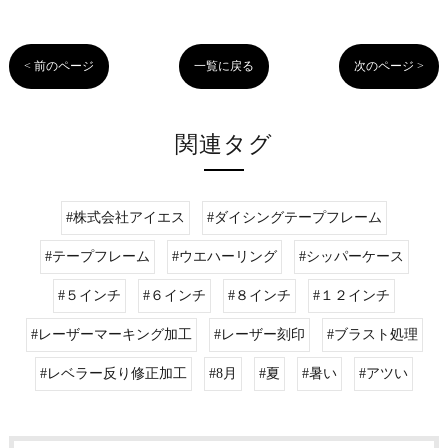
< 前のページ
一覧に戻る
次のページ >
関連タグ
#株式会社アイエス
#ダイシングテープフレーム
#テープフレーム
#ウエハーリング
#シッパーケース
#５インチ
#６インチ
#８インチ
#１２インチ
#レーザーマーキング加工
#レーザー刻印
#ブラスト処理
#レベラー反り修正加工
#8月
#夏
#暑い
#アツい