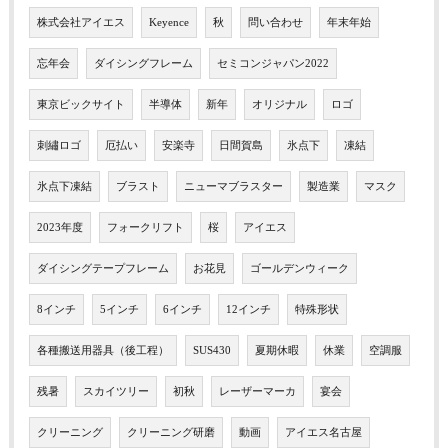
株式会社アイエス
Keyence
秋
問い合わせ
年末年始
忘年会
ダイシングフレーム
セミコンジャパン2022
東京ビックサイト
半導体
新年
オリジナル
ロゴ
刺繡ロゴ
厄払い
安楽寺
日間賀島
氷点下
凍結
氷点下凍結
ブラスト
ニューマブラスター
製造業
マスク
2023年度
フォークリフト
桜
アイエス
ダイシングテープフレーム
お花見
ゴールデンウィーク
8インチ
5インチ
6インチ
12インチ
特殊形状
各種搬送用器具（後工程）
SUS430
夏期休暇
休業
空調服
残暑
スカイツリー
初秋
レーザーマーカ
宴会
クリーニング
クリーニング研磨
動画
アイエス名古屋