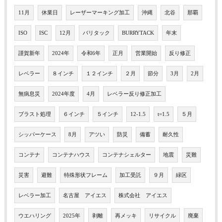
11月
休業日
レーザーマーキング加工
沖縄
北谷
那覇
ISO
ISC
12月
バリタック
BURRYTACK
年末
謹賀新年
2024年
令和6年
正月
営業開始
反り修正
レベラー
８インチ
１２インチ
２月
節分
3月
2月
無病息災
2024年度
4月
レベラー反り修正加工
ブラスト処理
６インチ
５インチ
12-1.5
t=1.5
５月
シッパーケース
8月
アツい
防災
備蓄
耐久性
コンテナ
コンテナハウス
コンテナシェルター
地震
災難
災害
避難
特殊形状フレーム
加工受託
９月
緑区
レベラー加工
名古屋 アイエス
株式会社 アイエス
ウエハリング
2025年
剥離
再メッキ
リサイクル
廃棄