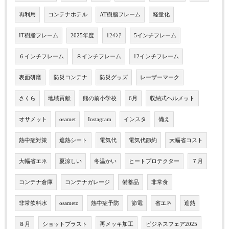
再利用
コンテナホテル
AT樹脂フレーム
軽量化
IT樹脂フレーム
2025年度
12ｲﾝﾁ
5インチフレーム
６インチフレーム
８インチフレーム
12インチフレーム
表面研磨
防災コンテナ
防災グッズ
レーザーマーク
さくら
地域貢献
熊の前小学校
6月
収納式ヘルメット
オサメット
osamet
Instagram
インスタ
備え
熱中症対策
遮熱シート
電気代
電気代節約
大幅省コスト
大幅省エネ
夏涼しい
冬温かい
ヒートプロテクター
７月
コンテナ倉庫
コンテナガレージ
備蓄品
非常食
非常飲料水
osameto
熱中症予防
節電
省エネ
遮熱
８月
ショットブラスト
再メッキ加工
ビジネスフェア2025