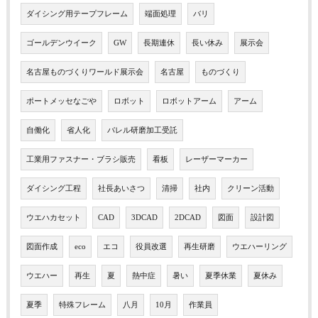
ダイシング用テープフレーム
端面処理
バリ
ゴールデンウイーク
GW
長期連休
長い休み
展示会
名古屋ものづくりワールド展示会
名古屋
ものづくり
ポートメッセなごや
ロボット
ロボットアーム
アーム
自働化
省人化
バレル研磨加工受託
工業用ファスナー・ブラシ販売
看板
レーザーマーカー
ダイシング工程
社長あいさつ
清掃
社内
クリーン活動
ウエハカセット
CAD
3DCAD
2DCAD
図面
設計図
図面作成
eco
エコ
役員改選
再生研磨
ウエハーリング
ウエハー
再生
夏
熱中症
暑い
夏季休業
夏休み
夏季
特殊フレーム
八月
10月
作業員