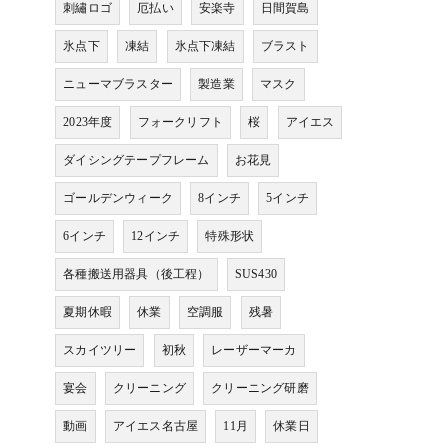
刺繡ロゴ
厄払い
安楽寺
日間賀島
氷点下
凍結
氷点下凍結
ブラスト
ニューマブラスター
製造業
マスク
2023年度
フォークリフト
桜
アイエス
ダイシングテープフレーム
お花見
ゴールデンウィーク
8インチ
5インチ
6インチ
12インチ
特殊形状
各種搬送用器具（後工程）
SUS430
夏期休暇
休業
空調服
残暑
スカイツリー
初秋
レーザーマーカ
宴会
クリーニング
クリーニング研磨
動画
アイエス名古屋
11月
休業日