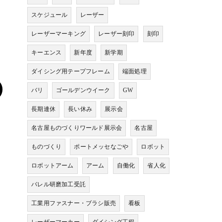
スケジュール
レーザー
レーザーマーキング
レーザー刻印
刻印
キーエンス
新年度
新学期
ダイシング用テープフレーム
端面処理
バリ
ゴールデンウイーク
GW
長期連休
長い休み
展示会
名古屋ものづくりワールド展示会
名古屋
ものづくり
ポートメッセなごや
ロボット
ロボットアーム
アーム
自働化
省人化
バレル研磨加工受託
工業用ファスナー・ブラシ販売
看板