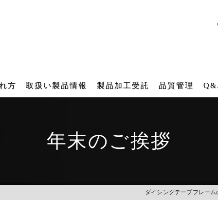
れ方
取扱い製品情報
製品加工受託
品質管理
Q&
ダイシング用テープフレーム
テープフレーム再生研磨加工受託
年末のご挨拶
角型テープフレーム
再メッキ加工受託
各種搬送用器具（後工程）
バレル研磨加工受託
IT 樹脂フレーム
レーザー刻印受託
ダイシングテープフレーム
工業用ファスナー・ブラシ販売