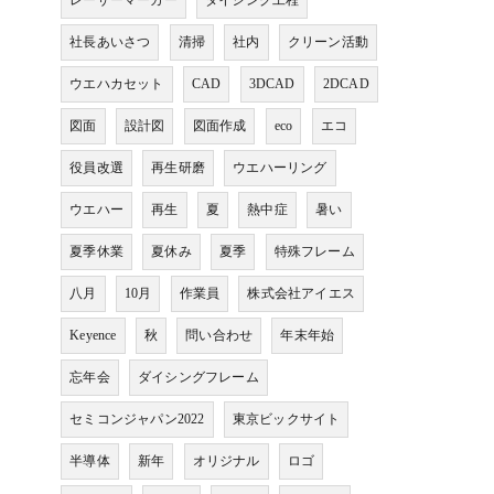
レーザーマーカー
ダイシング工程
社長あいさつ
清掃
社内
クリーン活動
ウエハカセット
CAD
3DCAD
2DCAD
図面
設計図
図面作成
eco
エコ
役員改選
再生研磨
ウエハーリング
ウエハー
再生
夏
熱中症
暑い
夏季休業
夏休み
夏季
特殊フレーム
八月
10月
作業員
株式会社アイエス
Keyence
秋
問い合わせ
年末年始
忘年会
ダイシングフレーム
セミコンジャパン2022
東京ビックサイト
半導体
新年
オリジナル
ロゴ