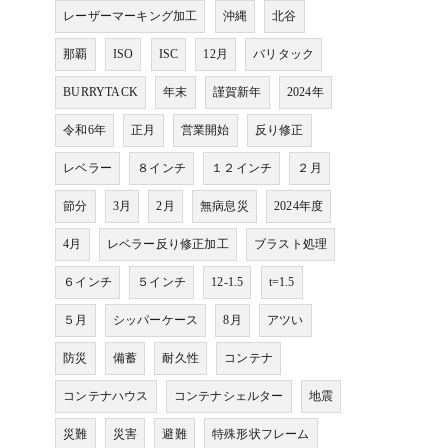
レーザーマーキング加工
沖縄
北谷
那覇
ISO
ISC
12月
バリタック
BURRYTACK
年末
謹賀新年
2024年
令和6年
正月
営業開始
反り修正
レベラー
８インチ
１２インチ
２月
節分
3月
2月
無病息災
2024年度
4月
レベラー反り修正加工
ブラスト処理
６インチ
５インチ
12-1.5
t=1.5
５月
シッパーケース
8月
アツい
防災
備蓄
耐久性
コンテナ
コンテナハウス
コンテナシェルター
地震
災難
災害
避難
特殊形状フレーム