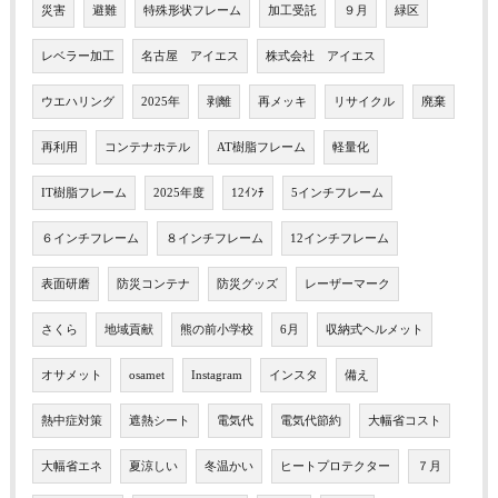
災害
避難
特殊形状フレーム
加工受託
９月
緑区
レベラー加工
名古屋 アイエス
株式会社 アイエス
ウエハリング
2025年
剥離
再メッキ
リサイクル
廃棄
再利用
コンテナホテル
AT樹脂フレーム
軽量化
IT樹脂フレーム
2025年度
12ｲﾝﾁ
5インチフレーム
６インチフレーム
８インチフレーム
12インチフレーム
表面研磨
防災コンテナ
防災グッズ
レーザーマーク
さくら
地域貢献
熊の前小学校
6月
収納式ヘルメット
オサメット
osamet
Instagram
インスタ
備え
熱中症対策
遮熱シート
電気代
電気代節約
大幅省コスト
大幅省エネ
夏涼しい
冬温かい
ヒートプロテクター
７月