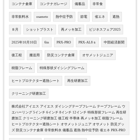
コンテナ倉庫
コンテナガレージ
備蓄品
非常食
非常飲料水
osameto
熱中症予防
節電
省エネ
遮熱
８月
ショットブラスト
再メッキ加工
ビジネスフェア2025
2025年10月10日
6in
PRX-PRO
PRX-AL8ｓ
中部経済新聞
後工程
搬送用
防災コンテナ倉庫
オサメットジュニア
樹脂フレーム
特殊形状ダイシングフレーム
ヒートプロテクター遮熱シート
再生研磨加工
クリーニング研磨加工
株式会社アイエス アイエス ダイシングテープフレーム テープフレーム ウ
エハーリング 5インチ 6インチ 8インチ 12インチ 特殊形状フレーム 再生研
磨加工 クリーニング研磨加工 後工程 半導体 再メッキ加工 樹脂フレーム
ヒートプロテクター遮熱シート オサメットジュニア オサメット 防災グッ
ズ 防災コンテナ倉庫 非常飲料水 備蓄品 遮熱 熱中症予防 省エネ PRX-PRO