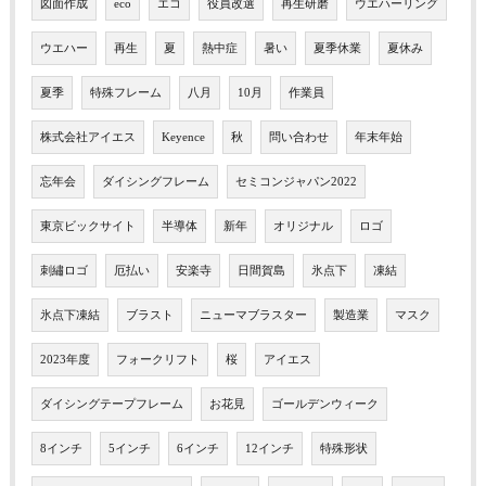
図面作成
eco
エコ
役員改選
再生研磨
ウエハーリング
ウエハー
再生
夏
熱中症
暑い
夏季休業
夏休み
夏季
特殊フレーム
八月
10月
作業員
株式会社アイエス
Keyence
秋
問い合わせ
年末年始
忘年会
ダイシングフレーム
セミコンジャパン2022
東京ビックサイト
半導体
新年
オリジナル
ロゴ
刺繡ロゴ
厄払い
安楽寺
日間賀島
氷点下
凍結
氷点下凍結
ブラスト
ニューマブラスター
製造業
マスク
2023年度
フォークリフト
桜
アイエス
ダイシングテープフレーム
お花見
ゴールデンウィーク
8インチ
5インチ
6インチ
12インチ
特殊形状