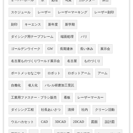
オーバーホール
水
処理
写真
カレンダー
休日
スケジュール
レーザー
レーザーマーキング
レーザー刻印
刻印
キーエンス
新年度
新学期
ダイシング用テープフレーム
端面処理
バリ
ゴールデンウイーク
GW
長期連休
長い休み
展示会
名古屋ものづくりワールド展示会
名古屋
ものづくり
ポートメッセなごや
ロボット
ロボットアーム
アーム
自働化
省人化
バレル研磨加工受託
工業用ファスナー・ブラシ販売
看板
レーザーマーカー
ダイシング工程
社長あいさつ
清掃
社内
クリーン活動
ウエハカセット
CAD
3DCAD
2DCAD
図面
設計図