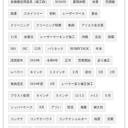
各種搬送用器具（後工程）
SUS430
夏期休暇
休業
空調服
残暑
スカイツリー
初秋
レーザーマーカ
宴会
クリーニング
クリーニング研磨
動画
アイエス名古屋
11月
休業日
レーザーマーキング加工
沖縄
北谷
那覇
ISO
ISC
12月
バリタック
BURRYTACK
年末
謹賀新年
2024年
令和6年
正月
営業開始
反り修正
レベラー
８インチ
１２インチ
２月
節分
3月
2月
無病息災
2024年度
4月
レベラー反り修正加工
ブラスト処理
６インチ
５インチ
12-1.5
t=1.5
５月
シッパーケース
8月
アツい
防災
備蓄
耐久性
コンテナ
コンテナハウス
コンテナシェルター
地震
災難