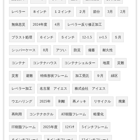
レベラー
８インチ
１２インチ
２月
節分
3月
2月
無病息災
2024年度
4月
レベラー反り修正加工
ブラスト処理
６インチ
５インチ
12-1.5
t=1.5
５月
シッパーケース
8月
アツい
防災
備蓄
耐久性
コンテナ
コンテナハウス
コンテナシェルター
地震
災難
災害
避難
特殊形状フレーム
加工受託
９月
緑区
レベラー加工
名古屋 アイエス
株式会社 アイエス
ウエハリング
2025年
剥離
再メッキ
リサイクル
廃棄
再利用
コンテナホテル
AT樹脂フレーム
軽量化
IT樹脂フレーム
2025年度
12ｲﾝﾁ
5インチフレーム
６インチフレーム
８インチフレーム
12インチフレーム