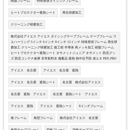
樹脂フレーム
特殊形状ダイシングフレーム
ヒートプロテクター遮熱シート
再生研磨加工
クリーニング研磨加工
株式会社アイエス アイエス ダイシングテープフレーム テープフレーム ウ
エハーリング 5インチ 6インチ 8インチ 12インチ 特殊形状フレーム 再生研
磨加工 クリーニング研磨加工 後工程 半導体 再メッキ加工 樹脂フレーム
ヒートプロテクター遮熱シート オサメットジュニア オサメット 防災グッ
ズ 防災コンテナ倉庫 非常飲料水 備蓄品 遮熱 熱中症予防 省エネ PRX-PRO
アイエス 名古屋
アイエス 名古屋 遮熱
アイエス 名古屋 遮熱シート
名古屋 株式会社アイエス
名古屋 遮熱 アイエス
名古屋 遮熱シート アイエス
アイエス 遮熱
アイエス 遮熱シート
8インチフレーム
角フレーム
角型フレーム
株式会社アイエス 名古屋
角型テープフレーム
四角フレーム
四角テープフレーム