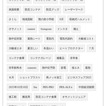
表面研磨
防災コンテナ
防災グッズ
レーザーマーク
さくら
地域貢献
熊の前小学校
6月
収納式ヘルメット
オサメット
osamet
Instagram
インスタ
備え
熱中症対策
遮熱シート
電気代
電気代節約
大幅省コスト
大幅省エネ
夏涼しい
冬温かい
ヒートプロテクター
７月
コンテナ倉庫
コンテナガレージ
備蓄品
非常食
非常飲料水
osameto
熱中症予防
節電
省エネ
遮熱
８月
ショットブラスト
再メッキ加工
ビジネスフェア2025
2025年10月10日
6in
PRX-PRO
PRX-AL8ｓ
中部経済新聞
後工程
搬送用
防災コンテナ倉庫
オサメットジュニア