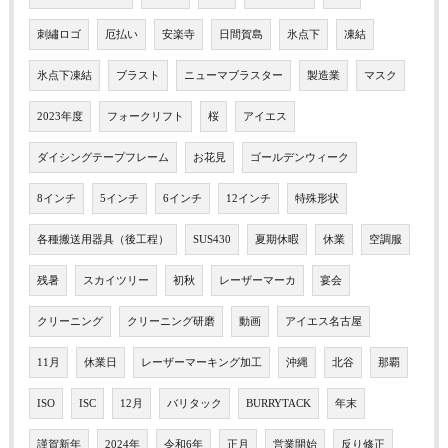
刺繡ロゴ
厄払い
安楽寺
日間賀島
氷点下
凍結
氷点下凍結
ブラスト
ニューマブラスター
製造業
マスク
2023年度
フォークリフト
桜
アイエス
ダイシングテープフレーム
お花見
ゴールデンウィーク
8インチ
5インチ
6インチ
12インチ
特殊形状
各種搬送用器具（後工程）
SUS430
夏期休暇
休業
空調服
残暑
スカイツリー
初秋
レーザーマーカ
宴会
クリーニング
クリーニング研磨
動画
アイエス名古屋
11月
休業日
レーザーマーキング加工
沖縄
北谷
那覇
ISO
ISC
12月
バリタック
BURRYTACK
年末
謹賀新年
2024年
令和6年
正月
営業開始
反り修正