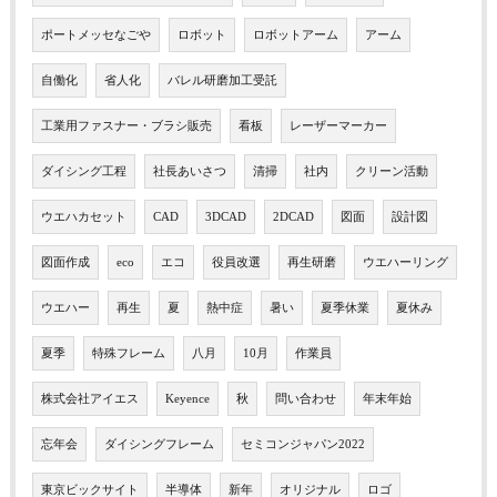
ポートメッセなごや
ロボット
ロボットアーム
アーム
自働化
省人化
バレル研磨加工受託
工業用ファスナー・ブラシ販売
看板
レーザーマーカー
ダイシング工程
社長あいさつ
清掃
社内
クリーン活動
ウエハカセット
CAD
3DCAD
2DCAD
図面
設計図
図面作成
eco
エコ
役員改選
再生研磨
ウエハーリング
ウエハー
再生
夏
熱中症
暑い
夏季休業
夏休み
夏季
特殊フレーム
八月
10月
作業員
株式会社アイエス
Keyence
秋
問い合わせ
年末年始
忘年会
ダイシングフレーム
セミコンジャパン2022
東京ビックサイト
半導体
新年
オリジナル
ロゴ