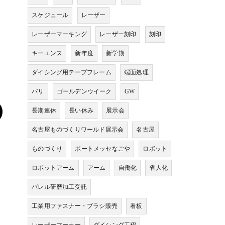
スケジュール
レーザー
レーザーマーキング
レーザー刻印
刻印
キーエンス
新年度
新学期
ダイシング用テープフレーム
端面処理
バリ
ゴールデンウイーク
GW
長期連休
長い休み
展示会
名古屋ものづくりワールド展示会
名古屋
ものづくり
ポートメッセなごや
ロボット
ロボットアーム
アーム
自働化
省人化
バレル研磨加工受託
工業用ファスナー・ブラシ販売
看板