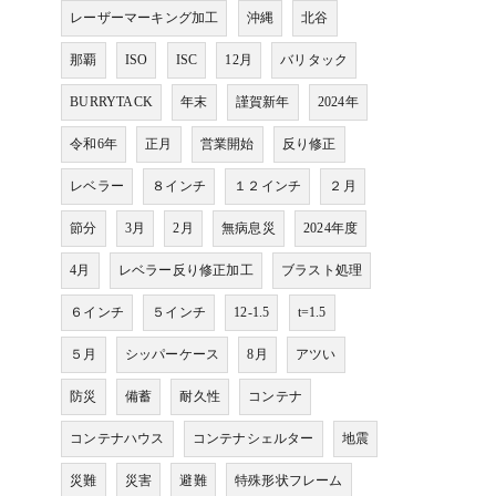
レーザーマーキング加工
沖縄
北谷
那覇
ISO
ISC
12月
バリタック
BURRYTACK
年末
謹賀新年
2024年
令和6年
正月
営業開始
反り修正
レベラー
８インチ
１２インチ
２月
節分
3月
2月
無病息災
2024年度
4月
レベラー反り修正加工
ブラスト処理
６インチ
５インチ
12-1.5
t=1.5
５月
シッパーケース
8月
アツい
防災
備蓄
耐久性
コンテナ
コンテナハウス
コンテナシェルター
地震
災難
災害
避難
特殊形状フレーム