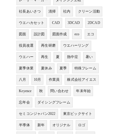
レーザーマーカー
ダイシング工程
社長あいさつ
清掃
社内
クリーン活動
ウエハカセット
CAD
3DCAD
2DCAD
図面
設計図
図面作成
eco
エコ
役員改選
再生研磨
ウエハーリング
ウエハー
再生
夏
熱中症
暑い
夏季休業
夏休み
夏季
特殊フレーム
八月
10月
作業員
株式会社アイエス
Keyence
秋
問い合わせ
年末年始
忘年会
ダイシングフレーム
セミコンジャパン2022
東京ビックサイト
半導体
新年
オリジナル
ロゴ