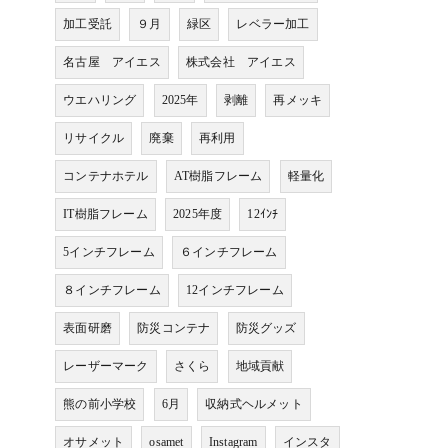
加工受託
９月
緑区
レベラー加工
名古屋 アイエス
株式会社 アイエス
ウエハリング
2025年
剥離
再メッキ
リサイクル
廃棄
再利用
コンテナホテル
AT樹脂フレーム
軽量化
IT樹脂フレーム
2025年度
12ｲﾝﾁ
5インチフレーム
６インチフレーム
８インチフレーム
12インチフレーム
表面研磨
防災コンテナ
防災グッズ
レーザーマーク
さくら
地域貢献
熊の前小学校
6月
収納式ヘルメット
オサメット
osamet
Instagram
インスタ