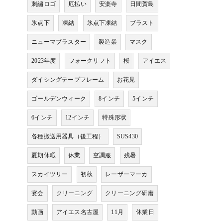
刺繡ロゴ
厄払い
安楽寺
日間賀島
氷点下
凍結
氷点下凍結
ブラスト
ニューマブラスター
製造業
マスク
2023年度
フォークリフト
桜
アイエス
ダイシングテープフレーム
お花見
ゴールデンウィーク
8インチ
5インチ
6インチ
12インチ
特殊形状
各種搬送用器具（後工程）
SUS430
夏期休暇
休業
空調服
残暑
スカイツリー
初秋
レーザーマーカ
宴会
クリーニング
クリーニング研磨
動画
アイエス名古屋
11月
休業日