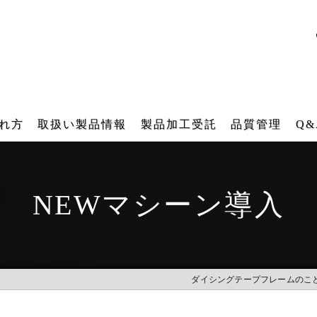
れ方
取扱い製品情報
製品加工受託
品質管理
Q&
ダイシング用テープフレーム
テープフレーム再生研磨加工受託
NEWマシーン導入
角型テープフレーム
再メッキ加工受託
各種搬送用器具（後工程）
バレル研磨加工受託
IT 樹脂フレーム
レーザー刻印受託
ダイシングテープフレームのこ
工業用ファスナー・ブラシ販売