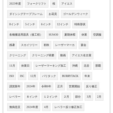
2023年度
フォークリフト
桜
アイエス
ダイシングテープフレーム
お花見
ゴールデンウィーク
8インチ
5インチ
6インチ
12インチ
特殊形状
各種搬送用器具（後工程）
SUS430
夏期休暇
休業
空調服
残暑
スカイツリー
初秋
レーザーマーカ
宴会
クリーニング
クリーニング研磨
動画
アイエス名古屋
11月
休業日
レーザーマーキング加工
沖縄
北谷
那覇
ISO
ISC
12月
バリタック
BURRYTACK
年末
謹賀新年
2024年
令和6年
正月
営業開始
反り修正
レベラー
８インチ
１２インチ
２月
節分
3月
2月
無病息災
2024年度
4月
レベラー反り修正加工