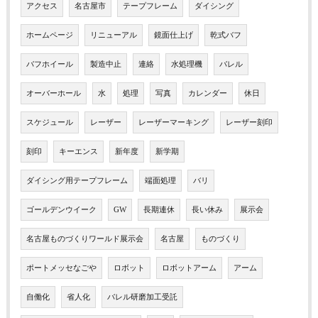
アクセス
名古屋市
テープフレーム
ダイシング
ホームページ
リニューアル
鏡面仕上げ
乾式バフ
バフホイール
製造中止
連絡
水処理機
バレル
オーバーホール
水
処理
写真
カレンダー
休日
スケジュール
レーザー
レーザーマーキング
レーザー刻印
刻印
キーエンス
新年度
新学期
ダイシング用テープフレーム
端面処理
バリ
ゴールデンウイーク
GW
長期連休
長い休み
展示会
名古屋ものづくりワールド展示会
名古屋
ものづくり
ポートメッセなごや
ロボット
ロボットアーム
アーム
自働化
省人化
バレル研磨加工受託