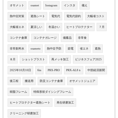
オサメット
osamet
Instagram
インスタ
備え
熱中症対策
遮熱シート
電気代
電気代節約
大幅省コスト
大幅省エネ
夏涼しい
冬温かい
ヒートプロテクター
７月
コンテナ倉庫
コンテナガレージ
備蓄品
非常食
非常飲料水
osameto
熱中症予防
節電
省エネ
遮熱
８月
ショットブラスト
再メッキ加工
ビジネスフェア2025
2025年10月10日
6in
PRX-PRO
PRX-AL8ｓ
中部経済新聞
後工程
搬送用
防災コンテナ倉庫
オサメットジュニア
樹脂フレーム
特殊形状ダイシングフレーム
ヒートプロテクター遮熱シート
再生研磨加工
クリーニング研磨加工