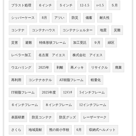
ブラスト処理
６インチ
５インチ
12-1.5
t=1.5
５月
シッパーケース
8月
アツい
防災
備蓄
耐久性
コンテナ
コンテナハウス
コンテナシェルター
地震
災難
災害
避難
特殊形状フレーム
加工受託
９月
緑区
レベラー加工
名古屋 アイエス
株式会社 アイエス
ウエハリング
2025年
剥離
再メッキ
リサイクル
廃棄
再利用
コンテナホテル
AT樹脂フレーム
軽量化
IT樹脂フレーム
2025年度
12ｲﾝﾁ
5インチフレーム
６インチフレーム
８インチフレーム
12インチフレーム
表面研磨
防災コンテナ
防災グッズ
レーザーマーク
さくら
地域貢献
熊の前小学校
6月
収納式ヘルメット