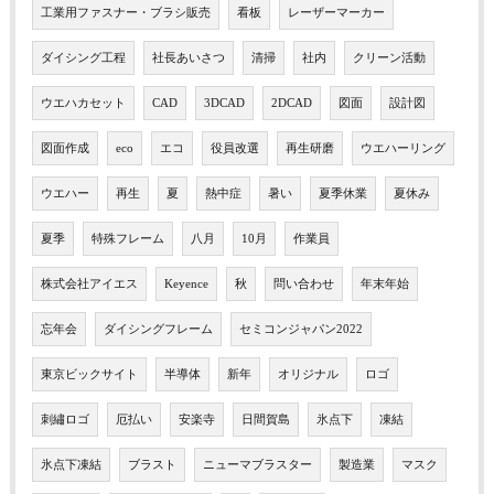
工業用ファスナー・ブラシ販売
看板
レーザーマーカー
ダイシング工程
社長あいさつ
清掃
社内
クリーン活動
ウエハカセット
CAD
3DCAD
2DCAD
図面
設計図
図面作成
eco
エコ
役員改選
再生研磨
ウエハーリング
ウエハー
再生
夏
熱中症
暑い
夏季休業
夏休み
夏季
特殊フレーム
八月
10月
作業員
株式会社アイエス
Keyence
秋
問い合わせ
年末年始
忘年会
ダイシングフレーム
セミコンジャパン2022
東京ビックサイト
半導体
新年
オリジナル
ロゴ
刺繡ロゴ
厄払い
安楽寺
日間賀島
氷点下
凍結
氷点下凍結
ブラスト
ニューマブラスター
製造業
マスク