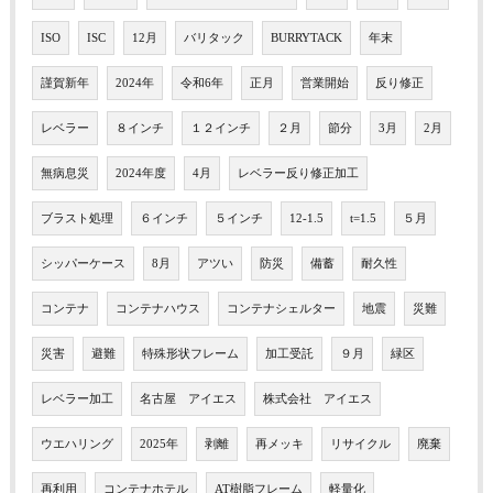
ISO
ISC
12月
バリタック
BURRYTACK
年末
謹賀新年
2024年
令和6年
正月
営業開始
反り修正
レベラー
８インチ
１２インチ
２月
節分
3月
2月
無病息災
2024年度
4月
レベラー反り修正加工
ブラスト処理
６インチ
５インチ
12-1.5
t=1.5
５月
シッパーケース
8月
アツい
防災
備蓄
耐久性
コンテナ
コンテナハウス
コンテナシェルター
地震
災難
災害
避難
特殊形状フレーム
加工受託
９月
緑区
レベラー加工
名古屋 アイエス
株式会社 アイエス
ウエハリング
2025年
剥離
再メッキ
リサイクル
廃棄
再利用
コンテナホテル
AT樹脂フレーム
軽量化