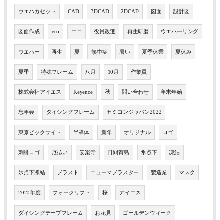
ウエハカセット
CAD
3DCAD
2DCAD
図面
設計図
図面作成
eco
エコ
役員改選
再生研磨
ウエハーリング
ウエハー
再生
夏
熱中症
暑い
夏季休業
夏休み
夏季
特殊フレーム
八月
10月
作業員
株式会社アイエス
Keyence
秋
問い合わせ
年末年始
忘年会
ダイシングフレーム
セミコンジャパン2022
東京ビックサイト
半導体
新年
オリジナル
ロゴ
刺繡ロゴ
厄払い
安楽寺
日間賀島
氷点下
凍結
氷点下凍結
ブラスト
ニューマブラスター
製造業
マスク
2023年度
フォークリフト
桜
アイエス
ダイシングテープフレーム
お花見
ゴールデンウィーク