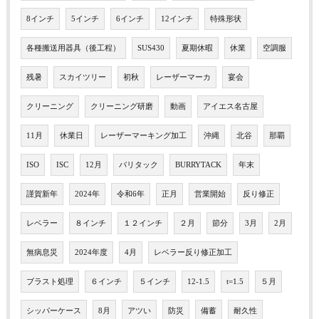
8インチ
5インチ
6インチ
12インチ
特殊形状
各種搬送用器具（後工程）
SUS430
夏期休暇
休業
空調服
残暑
スカイツリー
初秋
レーザーマーカ
宴会
クリーニング
クリーニング研磨
動画
アイエス名古屋
11月
休業日
レーザーマーキング加工
沖縄
北谷
那覇
ISO
ISC
12月
バリタック
BURRYTACK
年末
謹賀新年
2024年
令和6年
正月
営業開始
反り修正
レベラー
８インチ
１２インチ
２月
節分
3月
2月
無病息災
2024年度
4月
レベラー反り修正加工
ブラスト処理
６インチ
５インチ
12-1.5
t=1.5
５月
シッパーケース
8月
アツい
防災
備蓄
耐久性