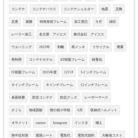
コンテナ
コンテナハウス
コンテナシェルター
地震
災難
災害
避難
特殊形状フレーム
加工受託
９月
緑区
レベラー加工
名古屋 アイエス
株式会社 アイエス
ウエハリング
2025年
剥離
再メッキ
リサイクル
廃棄
再利用
コンテナホテル
AT樹脂フレーム
軽量化
IT樹脂フレーム
2025年度
12ｲﾝﾁ
5インチフレーム
６インチフレーム
８インチフレーム
12インチフレーム
表面研磨
防災コンテナ
防災グッズ
レーザーマーク
さくら
地域貢献
熊の前小学校
6月
収納式ヘルメット
オサメット
osamet
Instagram
インスタ
備え
熱中症対策
遮熱シート
電気代
電気代節約
大幅省コスト