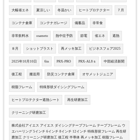
大幅省エネ
夏涼しい
冬温かい
ヒートプロテクター
７月
コンテナ倉庫
コンテナガレージ
備蓄品
非常食
非常飲料水
osameto
熱中症予防
節電
省エネ
遮熱
８月
ショットブラスト
再メッキ加工
ビジネスフェア2025
2025年10月10日
6in
PRX-PRO
PRX-AL8ｓ
中部経済新聞
後工程
搬送用
防災コンテナ倉庫
オサメットジュニア
樹脂フレーム
特殊形状ダイシングフレーム
ヒートプロテクター遮熱シート
再生研磨加工
クリーニング研磨加工
株式会社アイエス アイエス ダイシングテープフレーム テープフレーム ウ
エハーリング 5インチ 6インチ 8インチ 12インチ 特殊形状フレーム 再生研
磨加工 クリーニング研磨加工 後工程 半導体 再メッキ加工 樹脂フレーム