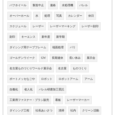
バフホイール
製造中止
連絡
水処理機
バレル
オーバーホール
水
処理
写真
カレンダー
休日
スケジュール
レーザー
レーザーマーキング
レーザー刻印
刻印
キーエンス
新年度
新学期
ダイシング用テープフレーム
端面処理
バリ
ゴールデンウイーク
GW
長期連休
長い休み
展示会
名古屋ものづくりワールド展示会
名古屋
ものづくり
ポートメッセなごや
ロボット
ロボットアーム
アーム
自働化
省人化
バレル研磨加工受託
工業用ファスナー・ブラシ販売
看板
レーザーマーカー
ダイシング工程
社長あいさつ
清掃
社内
クリーン活動