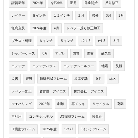
謹賀新年
2024年
令和6年
正月
営業開始
反り修正
レベラー
８インチ
１２インチ
２月
節分
3月
2月
無病息災
2024年度
4月
レベラー反り修正加工
ブラスト処理
６インチ
５インチ
12-1.5
t=1.5
５月
シッパーケース
8月
アツい
防災
備蓄
耐久性
コンテナ
コンテナハウス
コンテナシェルター
地震
災難
災害
避難
特殊形状フレーム
加工受託
９月
緑区
レベラー加工
名古屋 アイエス
株式会社 アイエス
ウエハリング
2025年
剥離
再メッキ
リサイクル
廃棄
再利用
コンテナホテル
AT樹脂フレーム
軽量化
IT樹脂フレーム
2025年度
12ｲﾝﾁ
5インチフレーム