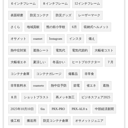
６インチフレーム
８インチフレーム
12インチフレーム
表面研磨
防災コンテナ
防災グッズ
レーザーマーク
さくら
地域貢献
熊の前小学校
6月
収納式ヘルメット
オサメット
osamet
Instagram
インスタ
備え
熱中症対策
遮熱シート
電気代
電気代節約
大幅省コスト
大幅省エネ
夏涼しい
冬温かい
ヒートプロテクター
７月
コンテナ倉庫
コンテナガレージ
備蓄品
非常食
非常飲料水
osameto
熱中症予防
節電
省エネ
遮熱
８月
ショットブラスト
再メッキ加工
ビジネスフェア2025
2025年10月10日
6in
PRX-PRO
PRX-AL8ｓ
中部経済新聞
後工程
搬送用
防災コンテナ倉庫
オサメットジュニア