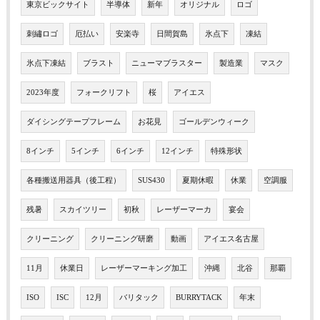
東京ビックサイト
半導体
新年
オリジナル
ロゴ
刺繡ロゴ
厄払い
安楽寺
日間賀島
氷点下
凍結
氷点下凍結
ブラスト
ニューマブラスター
製造業
マスク
2023年度
フォークリフト
桜
アイエス
ダイシングテープフレーム
お花見
ゴールデンウィーク
8インチ
5インチ
6インチ
12インチ
特殊形状
各種搬送用器具（後工程）
SUS430
夏期休暇
休業
空調服
残暑
スカイツリー
初秋
レーザーマーカ
宴会
クリーニング
クリーニング研磨
動画
アイエス名古屋
11月
休業日
レーザーマーキング加工
沖縄
北谷
那覇
ISO
ISC
12月
バリタック
BURRYTACK
年末