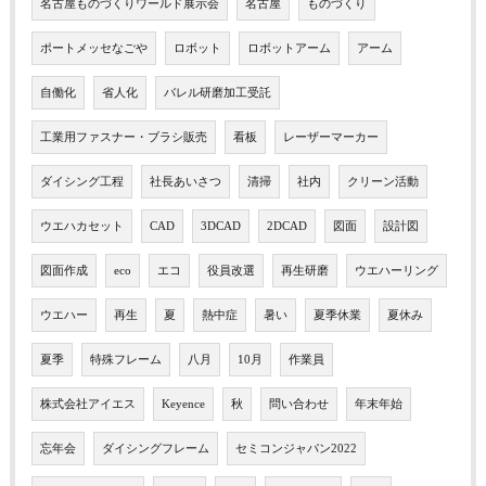
名古屋ものづくりワールド展示会
名古屋
ものづくり
ポートメッセなごや
ロボット
ロボットアーム
アーム
自働化
省人化
バレル研磨加工受託
工業用ファスナー・ブラシ販売
看板
レーザーマーカー
ダイシング工程
社長あいさつ
清掃
社内
クリーン活動
ウエハカセット
CAD
3DCAD
2DCAD
図面
設計図
図面作成
eco
エコ
役員改選
再生研磨
ウエハーリング
ウエハー
再生
夏
熱中症
暑い
夏季休業
夏休み
夏季
特殊フレーム
八月
10月
作業員
株式会社アイエス
Keyence
秋
問い合わせ
年末年始
忘年会
ダイシングフレーム
セミコンジャパン2022