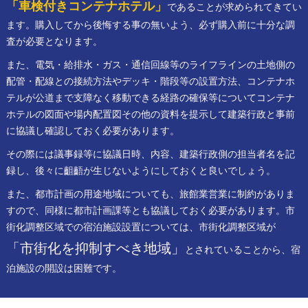
「車検付きコンテナホテル」
であることが求められてきてい
ます。購入してから後悔する事の無いよう、必ず購入前に十分な調
査が必要となります。
また、電気・給排水・ガス・通信回線等のライフラインの土地側の
配管・配線との接続方法やデッキ・階段等の設置方法、コンテナホ
テルが公道まで支障なく移動できる経路の確保等についてコンテナ
ホテルの図面や場内配置図その他の資料を提示して建築行政と事前
に協議し確認しておく必要があります。
その際には議事録等に協議日時、内容、建築行政側の担当者名を記
録し、後々に齟齬が生じないようにしておくと良いでしょう。
また、都市計画の用途地域についても、旅館業営業に制約がありま
すので、同様に都市計画課等とも協議しておく必要があります。市
街化調整区域での宿泊施設設置については、市街化調整区域が
「市街化を抑制すべき地域」
とされていることから、宿
泊施設の開設は困難です。