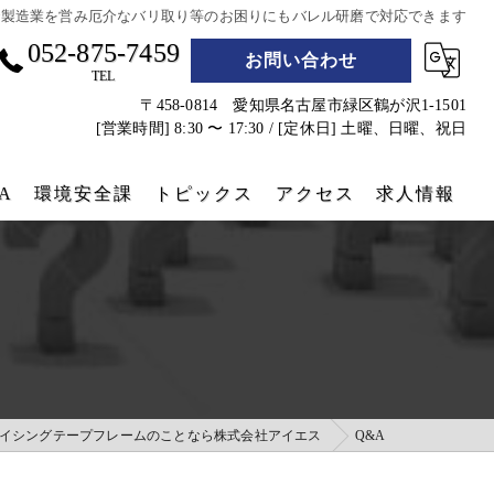
で製造業を営み厄介なバリ取り等のお困りにもバレル研磨で対応できます
052-875-7459
お問い合わせ
TEL
〒458-0814 愛知県名古屋市緑区鶴が沢1-1501
[営業時間] 8:30 〜 17:30 / [定休日] 土曜、日曜、祝日
A
環境安全課
トピックス
アクセス
求人情報
遮熱シート
防災グッズ
コンテナクラフト
実績
イシングテープフレームのことなら株式会社アイエス
Q&A
コンテナホテル設営