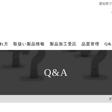
愛知県
れ方
取扱い製品情報
製品加工受託
品質管理
Q&
ダイシング用テープフレーム
テープフレーム再生研磨加工受託
Q&A
角型テープフレーム
再メッキ加工受託
各種搬送用器具（後工程）
バレル研磨加工受託
IT 樹脂フレーム
レーザー刻印受託
ダ
工業用ファスナー・ブラシ販売