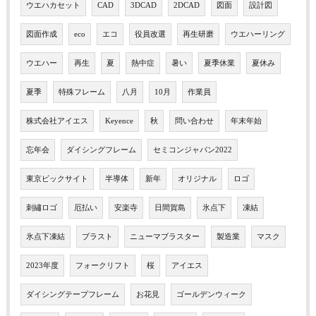
ウエハカセット
CAD
3DCAD
2DCAD
図面
設計図
図面作成
eco
エコ
役員改選
再生研磨
ウエハーリング
ウエハー
再生
夏
熱中症
暑い
夏季休業
夏休み
夏季
特殊フレーム
八月
10月
作業員
株式会社アイエス
Keyence
秋
問い合わせ
年末年始
忘年会
ダイシングフレーム
セミコンジャパン2022
東京ビックサイト
半導体
新年
オリジナル
ロゴ
刺繡ロゴ
厄払い
安楽寺
日間賀島
氷点下
凍結
氷点下凍結
ブラスト
ニューマブラスター
製造業
マスク
2023年度
フォークリフト
桜
アイエス
ダイシングテープフレーム
お花見
ゴールデンウィーク