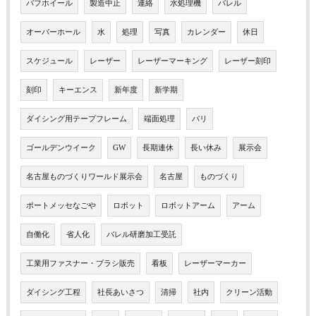
バフホイール
製造中止
連絡
水処理機
バレル
オーバーホール
水
処理
写真
カレンダー
休日
スケジュール
レーザー
レーザーマーキング
レーザー刻印
刻印
キーエンス
新年度
新学期
ダイシング用テープフレーム
端面処理
バリ
ゴールデンウイーク
GW
長期連休
長い休み
展示会
名古屋ものづくりワールド展示会
名古屋
ものづくり
ポートメッセなごや
ロボット
ロボットアーム
アーム
自働化
省人化
バレル研磨加工受託
工業用ファスナー・ブラシ販売
看板
レーザーマーカー
ダイシング工程
社長あいさつ
清掃
社内
クリーン活動