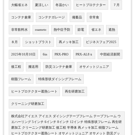
大幅省エネ
夏涼しい
冬温かい
ヒートプロテクター
７月
コンテナ倉庫
コンテナガレージ
備蓄品
非常食
非常飲料水
osameto
熱中症予防
節電
省エネ
遮熱
８月
ショットブラスト
再メッキ加工
ビジネスフェア2025
2025年10月10日
6in
PRX-PRO
PRX-AL8ｓ
中部経済新聞
後工程
搬送用
防災コンテナ倉庫
オサメットジュニア
樹脂フレーム
特殊形状ダイシングフレーム
ヒートプロテクター遮熱シート
再生研磨加工
クリーニング研磨加工
株式会社アイエス アイエス ダイシングテープフレーム テープフレーム ウ
エハーリング 5インチ 6インチ 8インチ 12インチ 特殊形状フレーム 再生研
磨加工 クリーニング研磨加工 後工程 半導体 再メッキ加工 樹脂フレーム
ヒートプロテクター遮熱シート オサメットジュニア オサメット 防災グッ