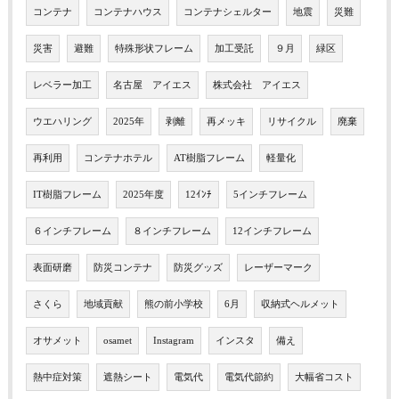
コンテナ
コンテナハウス
コンテナシェルター
地震
災難
災害
避難
特殊形状フレーム
加工受託
９月
緑区
レベラー加工
名古屋 アイエス
株式会社 アイエス
ウエハリング
2025年
剥離
再メッキ
リサイクル
廃棄
再利用
コンテナホテル
AT樹脂フレーム
軽量化
IT樹脂フレーム
2025年度
12ｲﾝﾁ
5インチフレーム
６インチフレーム
８インチフレーム
12インチフレーム
表面研磨
防災コンテナ
防災グッズ
レーザーマーク
さくら
地域貢献
熊の前小学校
6月
収納式ヘルメット
オサメット
osamet
Instagram
インスタ
備え
熱中症対策
遮熱シート
電気代
電気代節約
大幅省コスト