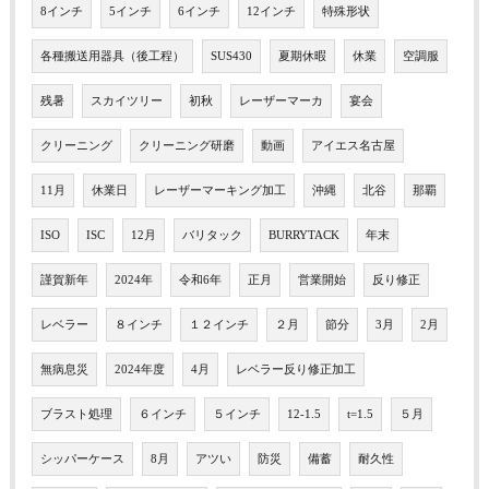
8インチ
5インチ
6インチ
12インチ
特殊形状
各種搬送用器具（後工程）
SUS430
夏期休暇
休業
空調服
残暑
スカイツリー
初秋
レーザーマーカ
宴会
クリーニング
クリーニング研磨
動画
アイエス名古屋
11月
休業日
レーザーマーキング加工
沖縄
北谷
那覇
ISO
ISC
12月
バリタック
BURRYTACK
年末
謹賀新年
2024年
令和6年
正月
営業開始
反り修正
レベラー
８インチ
１２インチ
２月
節分
3月
2月
無病息災
2024年度
4月
レベラー反り修正加工
ブラスト処理
６インチ
５インチ
12-1.5
t=1.5
５月
シッパーケース
8月
アツい
防災
備蓄
耐久性